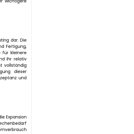
er wichtigere
ing dar. Die
nd Fertigung,
 für kleinere
 ihr relativ
t vollständig
igung dieser
kzeptanz und
die Expansion
echenbedarf
romverbrauch