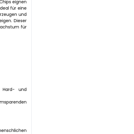
 Chips eignen
deal für eine
hrzeugen und
eigen. Dieser
wachstum für
r Hard- und
omsparenden
 menschlichen