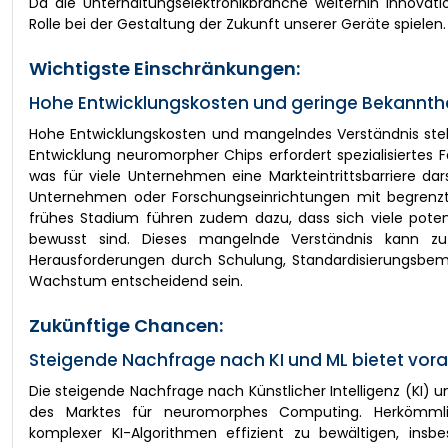
Da die Unterhaltungselektronikbranche weiterhin Innovati
Rolle bei der Gestaltung der Zukunft unserer Geräte spielen.
Wichtigste Einschränkungen:
Hohe Entwicklungskosten und geringe Bekannthe
Hohe Entwicklungskosten und mangelndes Verständnis stel
Entwicklung neuromorpher Chips erfordert spezialisiertes 
was für viele Unternehmen eine Markteintrittsbarriere da
Unternehmen oder Forschungseinrichtungen mit begrenzte
frühes Stadium führen zudem dazu, dass sich viele potenzi
bewusst sind. Dieses mangelnde Verständnis kann zu S
Herausforderungen durch Schulung, Standardisierungsbe
Wachstum entscheidend sein.
Zukünftige Chancen:
Steigende Nachfrage nach KI und ML bietet vora
Die steigende Nachfrage nach Künstlicher Intelligenz (KI)
des Marktes für neuromorphes Computing. Herkömmli
komplexer KI-Algorithmen effizient zu bewältigen, ins