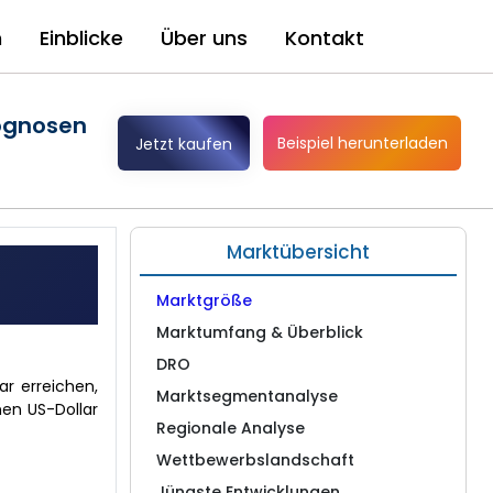
n
Einblicke
Über uns
Kontakt
ognosen
Beispiel herunterladen
Jetzt kaufen
Marktübersicht
Marktgröße
Marktumfang & Überblick
DRO
r erreichen,
Marktsegmentanalyse
nen US-Dollar
Regionale Analyse
Wettbewerbslandschaft
Jüngste Entwicklungen