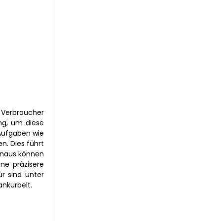
a Verbraucher
ing, um diese
Aufgaben wie
n. Dies führt
hinaus können
ne präzisere
r sind unter
nkurbelt.