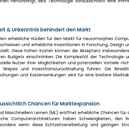
onen hervorbringt, wird Technologie voraussichtlich eine imm
it & Unkenntnis behindert den Markt
len erhebliche Hürden für den Markt für neuromorphes Comput
Fachwissen und erhebliche Investitionen in Forschung, Design u
rstellt. Diese hohen Kosten können die Akzeptanz insbesondere
n Budgets einschränken. Die Komplexität der Technologie und
elle Nutzer ihrer Möglichkeiten und potenziellen Vorteile nich
kepsis und Investitionszurückhaltung führen. Die Bewält
mühungen und Kostensenkungen wird für eine breitere Markta
ussichtlich Chancen für Marktexpansion
 und Maschinellem Lernen (ML) eröffnet erhebliche Chancen für 
che Computerarchitekturen haben Schwierigkeiten, den R
besondere wenn diese Echtzeitverarbeitung und geringen St