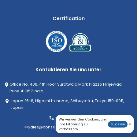
Certification
Kontaktieren Sie uns unter
Office No. 406, 4th Floor Suratwala Mark Plazzo Hinjewadi,
Pune 411057 India
Japan: 16-8, Higashi 1-chome, Shibuya-ku, Tokyo 150-0011,
Japan
+1-252-552-1404
Wir verwenden Cookies, um
Ihre Erfahrung zu
×
Zulassen
✉
Sales@consegicbusinessintelligence.com
verbessern.