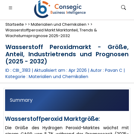
Startseite >
>
Materialien und Chemikalien >
>
Wasserstoffperoxid Markt Marktanteil, Trends &
Wachstumsprognose 2025-2032
Wasserstoff Peroxidmarkt - Größe,
Anteil, Industrietrends und Prognosen
anken, Finanzdienstleistungen und Versicherungen
• Konsumgüter
• Energie und Strom
• Lebensmitt
(2025 - 2032)
ID : CBI_3183 | Aktualisiert am :
Apr 2026
| Autor :
Pavan C
|
gs
• Fallstudien
Kategorie :
Materialien und Chemikalien
Summary
Wasserstoffperoxid Marktgröße:
Die Größe des Hydrogen Peroxid-Marktes wächst mit