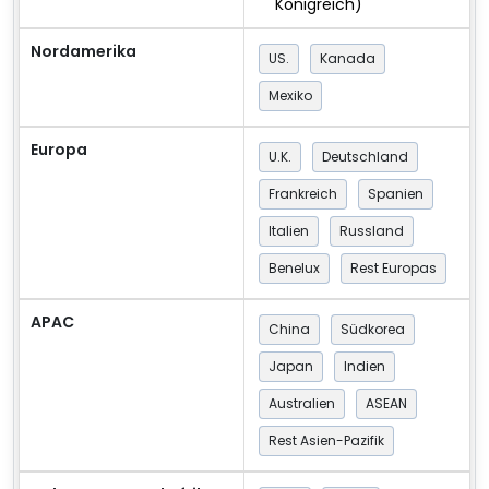
Königreich)
Nordamerika
US.
Kanada
Mexiko
Europa
U.K.
Deutschland
Frankreich
Spanien
Italien
Russland
Benelux
Rest Europas
APAC
China
Südkorea
Japan
Indien
Australien
ASEAN
Rest Asien-Pazifik