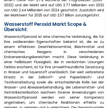
einem CAGR von 5,7% während der Prognosezeit (2025-
2032) und der Markt wird auf USD 3.77 Milliarden von 2032
von USD 2.44 Milliarden von 2024 geschätzt. Zusätzlich wird
der Marktwert für 2025 auf USD 2.57 Billion zurückgeführt.
Wasserstoff Peroxid Markt Scope &
Übersicht:
Wasserstoffperoxid ist eine chemische Verbindung, die für
ihre oxidierenden Eigenschaften bekannt ist, die es zu
einem effektiven Desinfektionsmittel, Bleichmittel und
chemisches Reagenz in verschiedenen
Endverwendungsbereichen macht. Diese Verbindung in
einer hellblauen Flüssigkeit, die in verdünnten Lösungen
farblos erscheint, ist für ihre umweltfreundliche Zersetzung
in Wasser und Sauerstoff unerlässlich. Der weit verbreitete
Einsatz in der Zellstoff- und Papierbleich- und
Textilverarbeitung sowie die entscheidende Rolle bei der
Wasser- und Abwasserbehandlung, der Lebensmittel- und
Getränkesterilisation wachsen. Diverse Anwendungen von
Wasserstoffperoxid werden von seiner Kompetenz
angetrieben, um chemische Reaktionen effektiv zu
reinigen, zu reinigen und zu erleichtern. Die Gesamtvorteile