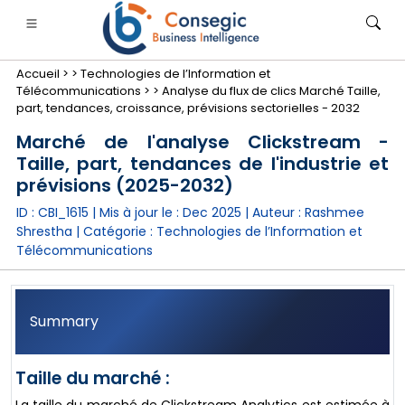
Accueil >
>
Technologies de l’Information et
Télécommunications >
>
Analyse du flux de clics Marché Taille,
part, tendances, croissance, prévisions sectorielles - 2032
Marché de l'analyse Clickstream -
Taille, part, tendances de l'industrie et
nimale
anque, services financiers et assurance
• Biens de consommation
• Énergie et électricité
• Alimentatio
prévisions (2025-2032)
ID : CBI_1615 | Mis à jour le :
Dec 2025
| Auteur :
Rashmee
gs
• étude de cas
Shrestha
| Catégorie :
Technologies de l’Information et
Télécommunications
Summary
Taille du marché :