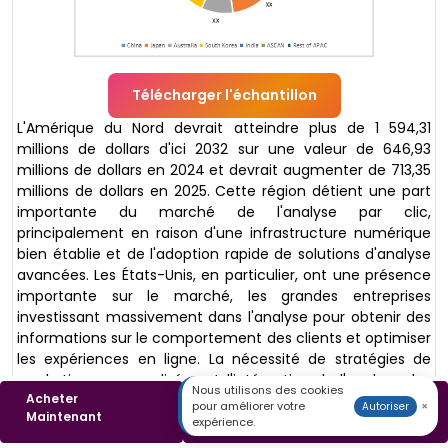
Télécharger l'échantillon
L'Amérique du Nord devrait atteindre plus de 1 594,31
millions de dollars d'ici 2032 sur une valeur de 646,93
millions de dollars en 2024 et devrait augmenter de 713,35
millions de dollars en 2025. Cette région détient une part
importante du marché de l'analyse par clic,
principalement en raison d'une infrastructure numérique
bien établie et de l'adoption rapide de solutions d'analyse
avancées. Les États-Unis, en particulier, ont une présence
importante sur le marché, les grandes entreprises
investissant massivement dans l'analyse pour obtenir des
informations sur le comportement des clients et optimiser
les expériences en ligne. La nécessité de stratégies de
marketing personnalisées et l'intégration de l'analyse des
Nous utilisons des cookies
Acheter
Télécharger un
mégadonnées favorisent le développement du marché.
pour améliorer votre
×
Autoriser
Maintenant
Échantillon
expérience.
L'Europe représente une part importante du marché