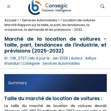
Accueil >
>
Services Automobiles >
>
Location de voitures
Marché Rapport sur la taille, la part, les tendances, la
croissance, la demande et les prévisions - 2032
Marché de la location de voitures -
taille, part, tendances de l'industrie, et
nimale
anque, services financiers et assurance
• Biens de consommation
• Énergie et électricité
• Alimentatio
prévisions (2025-2032)
ID : CBI_2737 | Mis à jour le :
Jan 2026
| Auteur :
Aditya
gs
• étude de cas
Khanduri
| Catégorie :
Services Automobiles
Summary
Taille du marché de location de voitures :
La taille du marché de location de voitures devrait