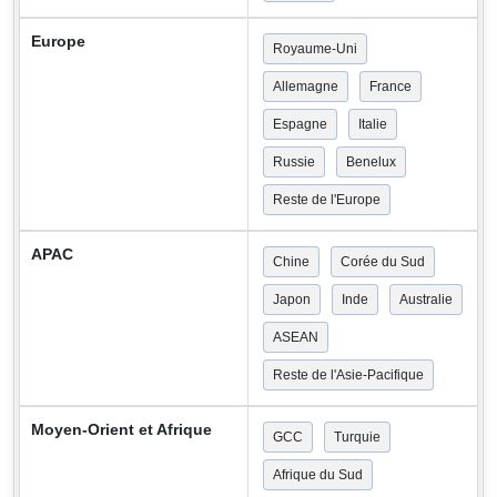
Europe
Royaume-Uni
Allemagne
France
Espagne
Italie
Russie
Benelux
Reste de l'Europe
APAC
Chine
Corée du Sud
Japon
Inde
Australie
ASEAN
Reste de l'Asie-Pacifique
Moyen-Orient et Afrique
GCC
Turquie
Afrique du Sud