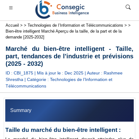
Accueil >
>
Technologies de l’Information et Télécommunications >
>
Bien-être intelligent Marché Aperçu de la taille, de la part et de la
demande [2025-2032]
Marché du bien-être intelligent - Taille,
part, tendances de l'industrie et prévisions
anque, services financiers et assurance
• Biens de consommation
• Énergie et électricité
• Alimentation 
(2025 - 2032)
ID : CBI_1875 | Mis à jour le :
Dec 2025
| Auteur :
Rashmee
s
• étude de cas
Shrestha
| Catégorie :
Technologies de l’Information et
Télécommunications
Summary
Taille du marché du bien-être intelligent :