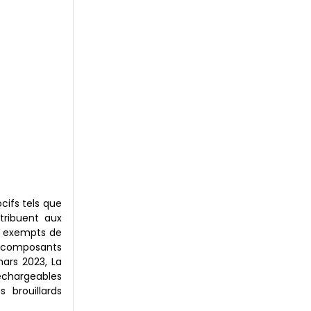
cifs tels que
tribuent aux
nt exempts de
x composants
mars 2023, La
rechargeables
 brouillards