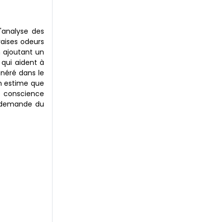
L'analyse des
vaises odeurs
 ajoutant un
 qui aident à
énéré dans le
on estime que
de conscience
la demande du