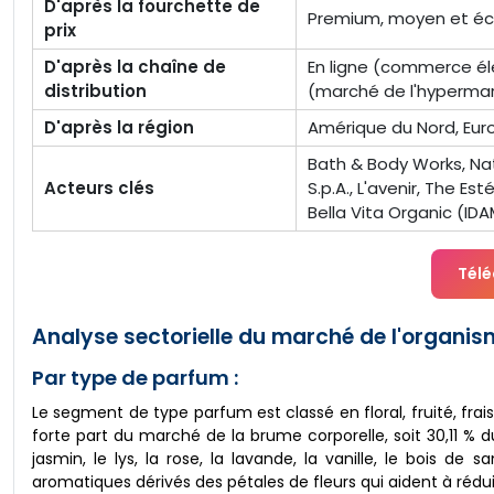
D'après la fourchette de
Premium, moyen et é
prix
D'après la chaîne de
En ligne (commerce éle
distribution
(marché de l'hyperma
D'après la région
Amérique du Nord, Euro
Bath & Body Works, Nat
Acteurs clés
S.p.A., L'avenir, The E
Bella Vita Organic (IDA
Télé
Analyse sectorielle du marché de l'organis
Par type de parfum :
Le segment de type parfum est classé en floral, fruité, frais
forte part du marché de la brume corporelle, soit 30,11 
jasmin, le lys, la rose, la lavande, la vanille, le bois 
aromatiques dérivés des pétales de fleurs qui aident à réduire