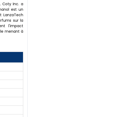
 Coty Inc. a
hanol est un
et LanzaTech
arfums sur la
nt l'impact
lle menant à