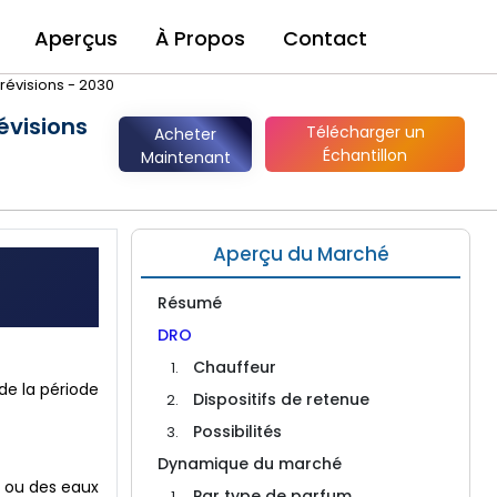
Aperçus
À Propos
Contact
prévisions - 2030
évisions
Télécharger un
Acheter
Échantillon
Maintenant
Aperçu du Marché
Résumé
DRO
Chauffeur
de la période
Dispositifs de retenue
Possibilités
Dynamique du marché
s ou des eaux
Par type de parfum