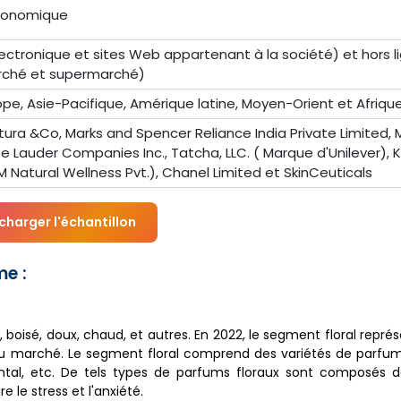
conomique
ctronique et sites Web appartenant à la société) et hors l
rché et supermarché)
pe, Asie-Pacifique, Amérique latine, Moyen-Orient et Afriqu
ura &Co, Marks and Spencer Reliance India Private Limited,
stée Lauder Companies Inc., Tatcha, LLC. ( Marque d'Unilever), K
M Natural Wellness Pvt.), Chanel Limited et SkinCeuticals
charger l'échantillon
me :
, boisé, doux, chaud, et autres. En 2022, le segment floral représ
% du marché. Le segment floral comprend des variétés de parf
de santal, etc. De tels types de parfums floraux sont composé
 le stress et l'anxiété.