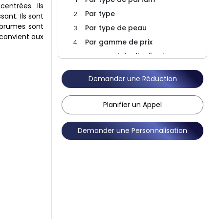
entrées. Ils
Par type
sant. Ils sont
 brumes sont
Par type de peau
 convient aux
Par gamme de prix
Par canal de distribution
Par région
Demander une Réduction
Paysage concurrentiel
FAQ
Planifier un Appel
Demander une Personnalisation