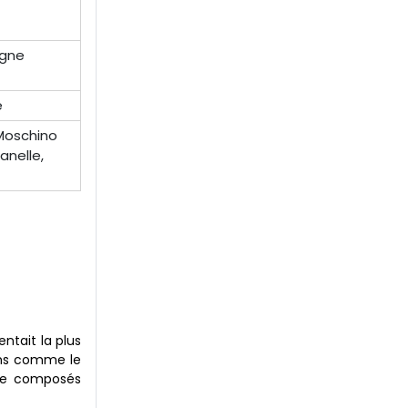
igne
e
 Moschino
anelle,
entait la plus
ums comme le
s de composés