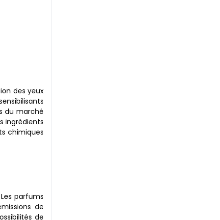
tion des yeux
sensibilisants
urs du marché
s ingrédients
its chimiques
. Les parfums
émissions de
ssibilités de