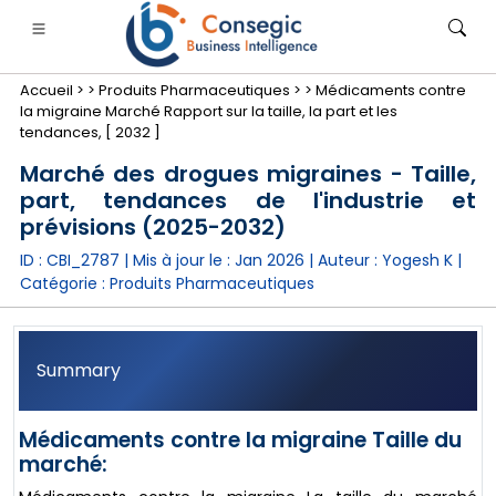
Accueil >
>
Produits Pharmaceutiques >
>
Médicaments contre
la migraine Marché Rapport sur la taille, la part et les
tendances, [ 2032 ]
Marché des drogues migraines - Taille,
part, tendances de l'industrie et
nimale
anque, services financiers et assurance
• Biens de consommation
• Énergie et électricité
• Alimentatio
prévisions (2025-2032)
ID : CBI_2787 | Mis à jour le :
Jan 2026
| Auteur :
Yogesh K
|
gs
• étude de cas
Catégorie :
Produits Pharmaceutiques
Summary
Médicaments contre la migraine Taille du
marché: