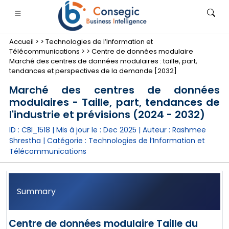
Accueil >
>
Technologies de l’Information et
Télécommunications >
>
Centre de données modulaire
Marché des centres de données modulaires : taille, part,
tendances et perspectives de la demande [2032]
Marché des centres de données
modulaires - Taille, part, tendances de
nimale
anque, services financiers et assurance
• Biens de consommation
• Énergie et électricité
• Alimentatio
l'industrie et prévisions (2024 - 2032)
ID : CBI_1518 | Mis à jour le :
Dec 2025
| Auteur :
Rashmee
gs
• étude de cas
Shrestha
| Catégorie :
Technologies de l’Information et
Télécommunications
Summary
Centre de données modulaire Taille du