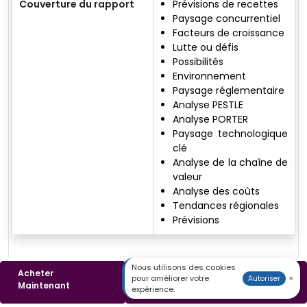
Couverture du rapport
Prévisions de recettes
Paysage concurrentiel
Facteurs de croissance
Lutte ou défis
Possibilités
Environnement
Paysage réglementaire
Analyse PESTLE
Analyse PORTER
Paysage technologique
clé
Analyse de la chaîne de
valeur
Analyse des coûts
Tendances régionales
Prévisions
Nous utilisons des cookies
Acheter
Télécharger un
pour améliorer votre
×
Autoriser
Rashmee Shrestha
Maintenant
Échantillon
expérience.
Analyste de recherche principal