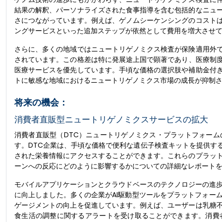
結果の解釈、パーソナライズされた食事指導を含む包括的なニュ
さにつながっています。例えば、ゲノムシーケンシングのコスト
ングサービスといった追加ステップが依然として費用を増大させ
さらに、多くの地域ではニュートリゲノミクス検査が保険適用外
されています。この格差は特​​に発展途上国で顕著であり、医療
医療サービスを優先しています。手頃な価格の選択肢や補助金付
トに敏感な地域におけるニュートリゲノミクス市場の成長が抑制
将来の機会：
消費者直販型ニュートリゲノミクスサービスの拡大
消費者直販型（DTC）ニュートリゲノミクス・プラットフォー
す。DTC企業は、手頃な価格で便利な遺伝子検査キットを提供す
された栄養情報にアクセスすることができます。これらのプラッ
ーンへの反応にどのように影響するかについての詳細なレポート
モバイルアプリケーションとクラウドベースのテクノロジーの進歩
に向上しました。多くの企業がAI駆動型ツールをプラットフォー
ゲージメントの向上を促進しています。例えば、ユーザーは乳糖
食生活の調整に関するアラートを受け取ることができます。消費