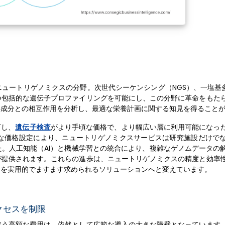
ュートリゲノミクスの分野。次世代シーケンシング（NGS）、一塩基多
つ包括的な遺伝子プロファイリングを可能にし、この分野に革命をもた
事成分との相互作用を分析し、最適な栄養計画に関する知見を得ること
下し、
遺伝子検査
がより手頃な価格で、より幅広い層に利用可能になっ
な価格設定により、ニュートリゲノミクスサービスは研究施設だけで
。人工知能（AI）と機械学習との統合により、複雑なゲノムデータの
が提供されます。これらの進歩は、ニュートリゲノミクスの精度と効率
養を実用的でますます求められるソリューションへと変えています。
クセスを制限
伴う高額な費用は、依然として広範な導入の大きな障壁となっています