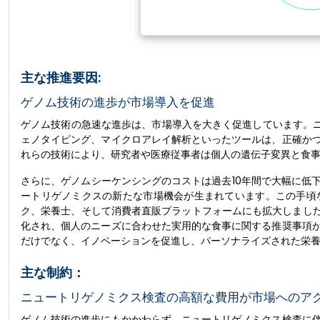
主な推進要因:
ゲノム技術の進歩が市場導入を促進
ゲノム技術の急速な進歩は、市場導入を大きく促進しています。ニ
ェノタイピング、マイクロアレイ解析といったツールは、正確か
れらの技術により、研究者や医療従事者は個人の遺伝子変異と食
さらに、ゲノムシーケンシングのコストは過去10年間で大幅に低
ートリゲノミクスの新たな市場機会が生まれています。この手頃
ク、栄養士、そして消費者直販プラットフォームにも拡大しました
化され、個人のニーズに合わせた実用的な食事に関する推奨事項
だけでなく、イノベーションを促進し、パーソナライズされた栄
主な制約：
ニュートリゲノミクス検査の高額な費用が市場へのア
ゲノム技術の進歩にもかかわらず、ニュートリゲノミクス検査に