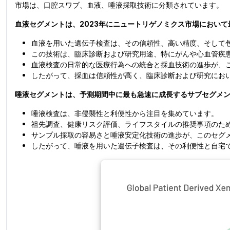
市場は、口腔スワブ、血液、唾液採取技術に分類されています。
血液セグメントは、2023年にニュートリゲノミクス市場において
血液を用いた遺伝子検査は、その信頼性、高い精度、そして
この技術は、臨床診断および研究用途、特にがんや心血管疾
血液検査の日常的な医療行為への統合と採血技術の進歩が、
したがって、採血は信頼性が高く、臨床診断および研究にお
唾液セグメントは、予測期間中に最も急速に成長するサブセグメ
唾液検査は、非侵襲性と利便性から注目を集めています。
祖先調査、健康リスク評価、ライフスタイルの推奨事項のた
サンプル採取の容易さと唾液安定化技術の進歩が、このセグ
したがって、唾液を用いた遺伝子検査は、その利便性と自宅