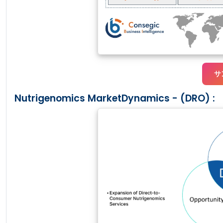
サ
Nutrigenomics MarketDynamics - (DRO) :