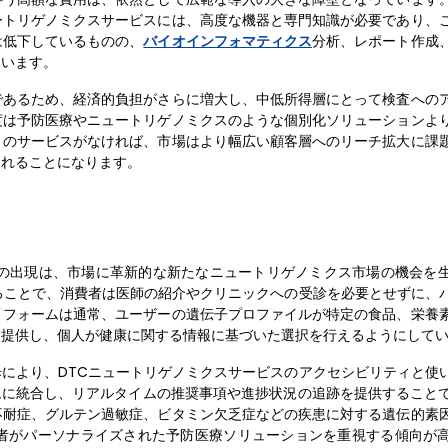
ートリゲノミクスサービスには、高度な機器と専門知識が必要であり、
は低下しているものの、
バイオインフォマティクス
分析、レポート作成
ています。
であるため、経済的負担がさらに増大し、中低所得層にとって検査への
制度は予防医療やニュートリゲノミクスのような個別化ソリューションよ
きのサービスがなければ、市場はより幅広い顧客層へのリーチ拡大に課
されることになります。
ムの出現は、市場に革新的な新たなニュートリゲノミクス市場の機会を
ることで、消費者は医師の紹介やクリニックへの受診を必要とせずに、
トフォームは通常、ユーザーの遺伝子プロファイルが特定の食品、栄養
を提供し、個人が健康に関する情報に基づいた選択を行えるようにして
により、DTCニュートリゲノミクスサービスのアクセシビリティと使
ムに統合し、リアルタイムの推奨事項や進捗状況の追跡を提供すること
不耐症、グルテン過敏症、ビタミン欠乏症などの疾患に対する遺伝的素
者がパーソナライズされた予防医療ソリューションを重視する傾向が