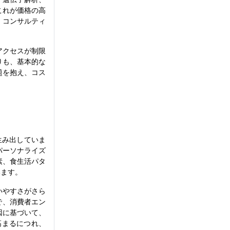
これが価格の高
、コンサルティ
アクセスが制限
りも、基本的な
題を抱え、コス
生み出していま
パーソナライズ
素、食生活パタ
います。
いやすさがさら
で、消費者エン
因に基づいて、
高まるにつれ、