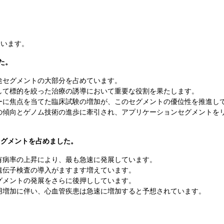
ています。
た。
途セグメントの大部分を占めています。
して標的を絞った治療の誘導において重要な役割を果たします。
ーに焦点を当てた臨床試験の増加が、このセグメントの優位性を推進し
の傾向とゲノム技術の進歩に牽引され、アプリケーションセグメントを
セグメントを占めました。
有病率の上昇により、最も急速に発展しています。
遺伝子検査の導入がますます増えています。
グメントの発展をさらに後押ししています。
用増加に伴い、心血管疾患は急速に増加すると予想されています。