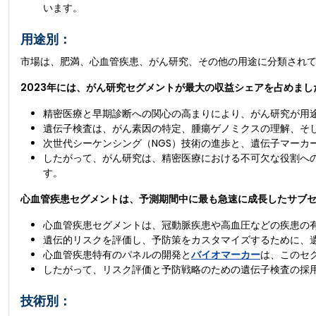
います。
用途別：
市場は、肥満、心血管疾患、がん研究、その他の用途に分類され
2023年には、がん研究セグメントが最大の収益シェアを占めまし
精密医療と早期診断への関心の高まりにより、がん研究が用
遺伝子検査は、がん素因の特定、腫瘍ゲノミクスの理解、そ
次世代シーケンシング（NGS）技術の進歩と、遺伝子マーカ
したがって、がん研究は、精密医療における不可欠な役割へ
す。
心血管疾患セグメントは、予測期間中に最も急速に成長したサブ
心血管疾患セグメントは、冠動脈疾患や高血圧などの疾患の
遺伝的リスクを評価し、予防策をカスタマイズするために、
心血管疾患特有のパネルの開発と
バイオマーカー
は、このセ
したがって、リスク評価と予防戦略のための遺伝子検査の採
技術別：