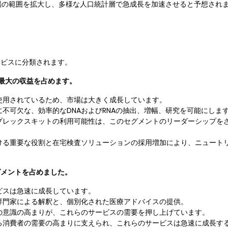
場の範囲を拡大し、多様な人口統計層で急成長を加速させると予想され
ービスに分類されます。
が最大の収益を占めます。
使用されているため、市場は大きく成長しています。
不可欠な、効率的なDNAおよびRNAの抽出、増幅、研究を可能にしま
プレックスキットの利用可能性は、このセグメントのリーダーシップを
ける重要な役割と在宅検査ソリューションの採用増加により、ニュート
グメントを占めました。
ビスは急速に成長しています。
専門家による解釈と、個別化された医療アドバイスの提供。
の意識の高まりが、これらのサービスの需要を押し上げています。
る消費者の需要の高まりに支えられ、これらのサービスは急速に成長す