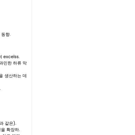
 동향.
xcelss.
이 과민한 하류 막
물을 생산하는 데
.
과 같은).
명을 확장하.