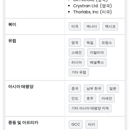
Crystran Ltd. (영국)
Thorlabs, Inc (미국)
북미
미국
캐나다
멕시코
유럽
영국
독일
프랑스
스페인
이탈리아
러시아
베넬룩스
기타 유럽
아시아 태평양
중국
남부 한국
일본
인도
호주
아세안
기타 아시아 태평양 지역
중동 및 아프리카
GCC
터키