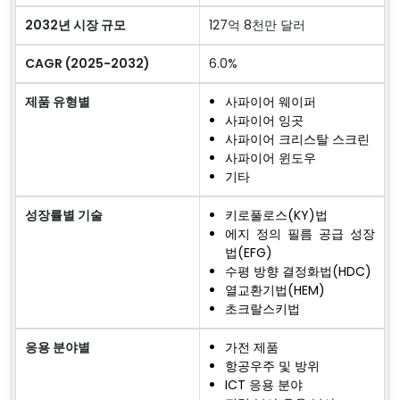
2032년 시장 규모
127억 8천만 달러
CAGR (2025-2032)
6.0%
제품 유형별
사파이어 웨이퍼
사파이어 잉곳
사파이어 크리스탈 스크린
사파이어 윈도우
기타
성장률별 기술
키로풀로스(KY)법
에지 정의 필름 공급 성장
법(EFG)
수평 방향 결정화법(HDC)
열교환기법(HEM)
초크랄스키법
응용 분야별
가전 제품
항공우주 및 방위
ICT 응용 분야