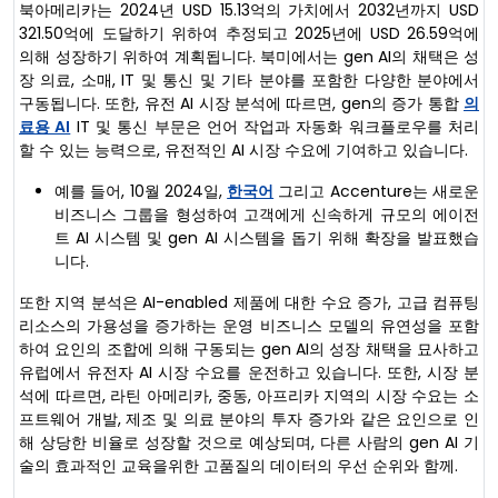
북아메리카는 2024년 USD 15.13억의 가치에서 2032년까지 USD
321.50억에 도달하기 위하여 추정되고 2025년에 USD 26.59억에
의해 성장하기 위하여 계획됩니다. 북미에서는 gen AI의 채택은 성
장 의료, 소매, IT 및 통신 및 기타 분야를 포함한 다양한 분야에서
구동됩니다. 또한, 유전 AI 시장 분석에 따르면, gen의 증가 통합
의
료용 AI
IT 및 통신 부문은 언어 작업과 자동화 워크플로우를 처리
할 수 있는 능력으로, 유전적인 AI 시장 수요에 기여하고 있습니다.
예를 들어, 10월 2024일,
한국어
그리고 Accenture는 새로운
비즈니스 그룹을 형성하여 고객에게 신속하게 규모의 에이전
트 AI 시스템 및 gen AI 시스템을 돕기 위해 확장을 발표했습
니다.
또한 지역 분석은 AI-enabled 제품에 대한 수요 증가, 고급 컴퓨팅
리소스의 가용성을 증가하는 운영 비즈니스 모델의 유연성을 포함
하여 요인의 조합에 의해 구동되는 gen AI의 성장 채택을 묘사하고
유럽에서 유전자 AI 시장 수요를 운전하고 있습니다. 또한, 시장 분
석에 따르면, 라틴 아메리카, 중동, 아프리카 지역의 시장 수요는 소
프트웨어 개발, 제조 및 의료 분야의 투자 증가와 같은 요인으로 인
해 상당한 비율로 성장할 것으로 예상되며, 다른 사람의 gen AI 기
술의 효과적인 교육을위한 고품질의 데이터의 우선 순위와 함께.