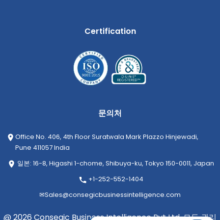
Certification
문의처
Office No. 406, 4th Floor Suratwala Mark Plazzo Hinjewadi,
Pune 411057 India
일본: 16-8, Higashi 1-chome, Shibuya-ku, Tokyo 150-0011, Japan
+1-252-552-1404
✉
Sales@consegicbusinessintelligence.com
@ 2026 Consegic Business Intelligence Pvt Ltd. 모든 권리