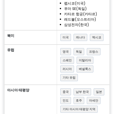
펩시코(미국)
푸마 SE(독일)
카타르 항공(카타르)
레드불(오스트리아)
삼성전자(한국)
북미
미국
캐나다
멕시코
유럽
영국
독일
프랑스
스페인
이탈리아
러시아
베넬룩스
기타 유럽
아시아 태평양
중국
남부 한국
일본
인도
호주
아세안
기타 아시아 태평양 지역