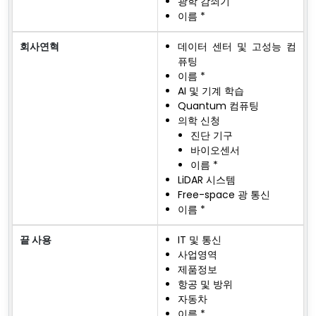
광학 감쇠기
이름 *
회사연혁
데이터 센터 및 고성능 컴
퓨팅
이름 *
AI 및 기계 학습
Quantum 컴퓨팅
의학 신청
진단 기구
바이오센서
이름 *
LiDAR 시스템
Free-space 광 통신
이름 *
끝 사용
IT 및 통신
사업영역
제품정보
항공 및 방위
자동차
이름 *