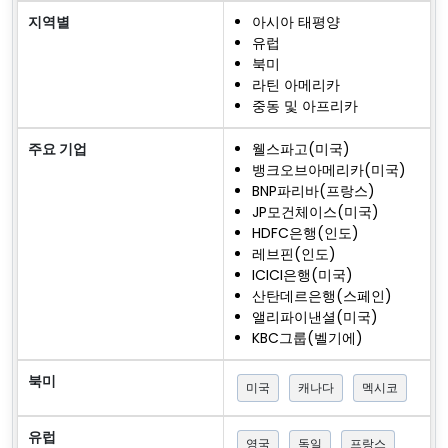
지역별
아시아 태평양
유럽
북미
라틴 아메리카
중동 및 아프리카
주요 기업
웰스파고(미국)
뱅크오브아메리카(미국)
BNP파리바(프랑스)
JP모건체이스(미국)
HDFC은행(인도)
레브핀(인도)
ICICI은행(미국)
산탄데르은행(스페인)
앨리파이낸셜(미국)
KBC그룹(벨기에)
북미
미국
캐나다
멕시코
유럽
영국
독일
프랑스