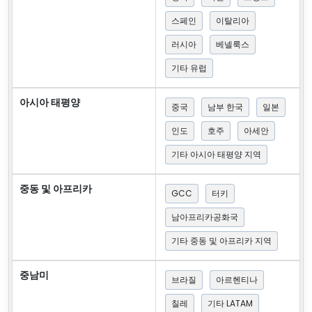
스페인
이탈리아
러시아
베넬룩스
기타 유럽
아시아 태평양
중국
남부 한국
일본
인도
호주
아세안
기타 아시아 태평양 지역
중동 및 아프리카
GCC
터키
남아프리카공화국
기타 중동 및 아프리카 지역
중남미
브라질
아르헨티나
칠레
기타 LATAM