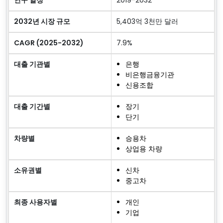
연구 일정
2019-2032
2032년 시장 규모
5,403억 3천만 달러
CAGR (2025-2032)
7.9%
대출 기관별
은행
비은행금융기관
신용조합
대출 기간별
장기
단기
차량별
승용차
상업용 차량
소유권별
신차
중고차
최종 사용자별
개인
기업