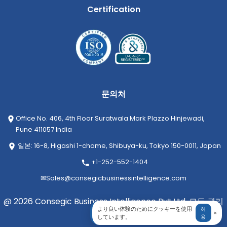
Certification
문의처
Office No. 406, 4th Floor Suratwala Mark Plazzo Hinjewadi,
Pune 411057 India
일본: 16-8, Higashi 1-chome, Shibuya-ku, Tokyo 150-0011, Japan
+1-252-552-1404
✉
Sales@consegicbusinessintelligence.com
@ 2026 Consegic Business Intelligence Pvt Ltd. 모든 권리
より良い体験のためにクッキーを使用
허
×
보유
しています。
용