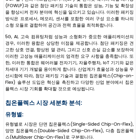
(FOWLP)과 같은 첨단 패키징 기술의 통합은 성능, 기능 및 확장성
을 향상시켜 전자 분야에 혁신을 일으키고 있습니다. 이러한 패키징
방식은 프로세서, 메모리, 센서를 포함한 여러 구성 요소를 하나의
소형 모듈로 결합하여 공간과 전력 효율을 최적화합니다.
5G, AI, 고속 컴퓨팅처럼 성능과 소형화가 중요한 애플리케이션의
경우, 이러한 융합은 상당한 이점을 제공합니다. 첨단 패키징은 견
고한 상호 연결, 향상된 열 관리, 그리고 신호 손실 감소를 보장하여
이러한 고성능 애플리케이션의 엄격한 요구 사항을 충족합니다. 또
한, 이러한 통합은 웨어러블 전자기기, 자율주행차, IoT 기기와 같은
차세대 기기 개발을 용이하게 합니다. 산업계가 효율성과 성능을 우
선시함에 따라, 첨단 패키징 기술과 결합된 칩온플렉스(Chip-on-
Flex) 솔루션 도입은 혁신을 촉진하고 다양한 산업 분야에서 칩온
플렉스 시장 기회를 확대할 것으로 예상됩니다.
칩온플렉스 시장 세분화 분석:
유형별:
유형별로 시장은 단면 칩온플렉스(Single-Sided Chip-On-Flex),
양면 칩온플렉스(Double-Sided Chip-On-Flex), 다층 칩온플렉
스(Multilayer Chip-On-Flex)로 구분됩니다.