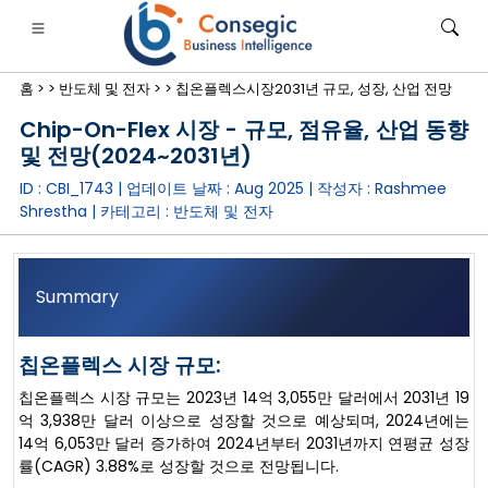
홈 >
>
반도체 및 전자 >
>
칩온플렉스시장2031년 규모, 성장, 산업 전망
Chip-On-Flex 시장 - 규모, 점유율, 산업 동향
및 전망(2024~2031년)
ID : CBI_1743 | 업데이트 날짜 :
Aug 2025
| 작성자 :
Rashmee
Shrestha
| 카테고리 :
반도체 및 전자
은행·금융·보험
• 소비재
• 에너지 및 전력
• 식품 및 음료
로그
• 사례 연구
Summary
칩온플렉스 시장 규모:
칩온플렉스 시장 규모는 2023년 14억 3,055만 달러에서 2031년 19
억 3,938만 달러 이상으로 성장할 것으로 예상되며, 2024년에는
14억 6,053만 달러 증가하여 2024년부터 2031년까지 연평균 성장
률(CAGR) 3.88%로 성장할 것으로 전망됩니다.