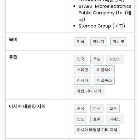
STARS Microelectronics
Public Company Ltd. (태
국)
Stemco Group (미국)
북미
미국
캐나다
멕시코
유럽
영국
독일
프랑스
스페인
이탈리아
러시아
베넬룩스
유럽 기타 지역
아시아 태평양 지역
중국
한국
일본
인도
호주
아세안
아시아 태평양 기타 지역