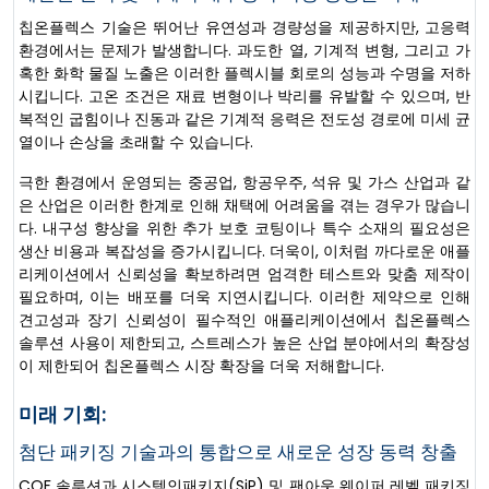
칩온플렉스 기술은 뛰어난 유연성과 경량성을 제공하지만, 고응력
환경에서는 문제가 발생합니다. 과도한 열, 기계적 변형, 그리고 가
혹한 화학 물질 노출은 이러한 플렉시블 회로의 성능과 수명을 저하
시킵니다. 고온 조건은 재료 변형이나 박리를 유발할 수 있으며, 반
복적인 굽힘이나 진동과 같은 기계적 응력은 전도성 경로에 미세 균
열이나 손상을 초래할 수 있습니다.
극한 환경에서 운영되는 중공업, 항공우주, 석유 및 가스 산업과 같
은 산업은 이러한 한계로 인해 채택에 어려움을 겪는 경우가 많습니
다. 내구성 향상을 위한 추가 보호 코팅이나 특수 소재의 필요성은
생산 비용과 복잡성을 증가시킵니다. 더욱이, 이처럼 까다로운 애플
리케이션에서 신뢰성을 확보하려면 엄격한 테스트와 맞춤 제작이
필요하며, 이는 배포를 더욱 지연시킵니다. 이러한 제약으로 인해
견고성과 장기 신뢰성이 필수적인 애플리케이션에서 칩온플렉스
솔루션 사용이 제한되고, 스트레스가 높은 산업 분야에서의 확장성
이 제한되어 칩온플렉스 시장 확장을 더욱 저해합니다.
미래 기회:
첨단 패키징 기술과의 통합으로 새로운 성장 동력 창출
COF 솔루션과 시스템인패키지(SiP) 및 팬아웃 웨이퍼 레벨 패키징