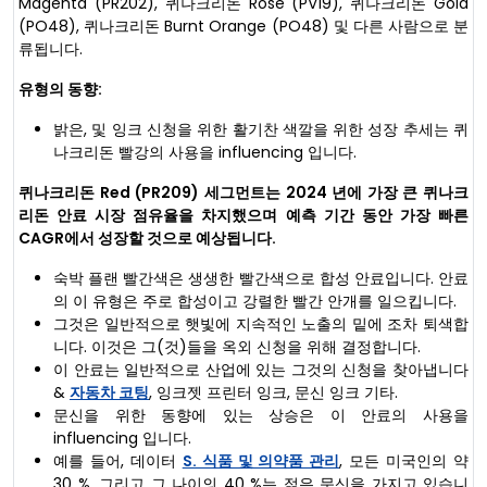
Magenta (PR202), 퀴나크리돈 Rose (PV19), 퀴나크리돈 Gold
(PO48), 퀴나크리돈 Burnt Orange (PO48) 및 다른 사람으로 분
류됩니다.
유형의 동향:
밝은, 및 잉크 신청을 위한 활기찬 색깔을 위한 성장 추세는 퀴
나크리돈 빨강의 사용을 influencing 입니다.
퀴나크리돈 Red (PR209) 세그먼트는 2024 년에 가장 큰 퀴나크
리돈 안료 시장 점유율을 차지했으며 예측 기간 동안 가장 빠른
CAGR에서 성장할 것으로 예상됩니다.
숙박 플랜 빨간색은 생생한 빨간색으로 합성 안료입니다. 안료
의 이 유형은 주로 합성이고 강렬한 빨간 안개를 일으킵니다.
그것은 일반적으로 햇빛에 지속적인 노출의 밑에 조차 퇴색합
니다. 이것은 그(것)들을 옥외 신청을 위해 결정합니다.
이 안료는 일반적으로 산업에 있는 그것의 신청을 찾아냅니다
&
자동차 코팅
, 잉크젯 프린터 잉크, 문신 잉크 기타.
문신을 위한 동향에 있는 상승은 이 안료의 사용을
influencing 입니다.
예를 들어, 데이터
S. 식품 및 의약품 관리
, 모든 미국인의 약
30 %, 그리고 그 나이의 40 %는 젊은 문신을 가지고 있습니