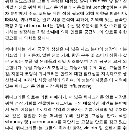
위한 필요조건은 그들의 우량한 내광성, 날씨 fastness 및 활기찬
색깔 재산을 위한 퀴나크리돈 안료의 사용을 influencing하는 자동
차 분야에서 주로 코팅을 위한 성장 필요에 의해 영향을 받습니다.
따라서, 퀴나크리돈 안료 시장 분석에 의하여, 지역에 있는 급속한
확장 자동 aftermarket는, 정비, 수선 및 주문화를 위한 수요를 증
가하는 성장하는 차량 함대에 의해 연료를 공급해, 이 안료를 위한
필요를 더 영향을 줍니다.
북미에서는 기계 공구의 생산은 더 넓은 제조 분야의 성장의 기본
지표입니다. 자동차, 일반 산업 기계, 항공 우주 및 소비자 상품과 같
은 산업은 부품 및 완제품의 정밀 제조를위한 기계 공구에 크게 의
존합니다. 유럽 자동차 제조업체는 자동차 및 수요 혁신, 고품질 마
감, 자동차 코팅의 퀴나크리돈 안료에 대한 필요성을 지속적으로 생
산합니다. 따라서, 시장 분석에 의하여, 이 성분의 사용은 이 지역에
있는 퀴나크리돈 안료 시장 동향을 influencing.
퀴나크리돈 안료는 라틴 아메리카, 더 넓은 퀴나크리돈 안료 시장을
위한 성장 기회를 선물하는 세그먼트 내의 예술적인 페인트 분야에
서 높게 이용됩니다. 지역 전역의 예술가는 기름, 아크릴 및 수채화
와 같은 정밀한 예술 매체를 위해 긴요한 고성능 안료, 색깔
vibrancy 및 permanence를 제안하는 고성능 안료를 찾고 있습
니다. 퀴나크리돈s는 그들의 화려한 빨강, violets 및 오렌지를 위