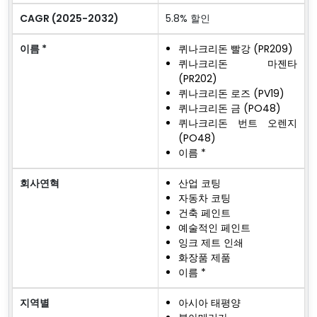
CAGR (2025-2032)
5.8% 할인
이름 *
퀴나크리돈 빨강 (PR209)
퀴나크리돈 마젠타
(PR202)
퀴나크리돈 로즈 (PV19)
퀴나크리돈 금 (PO48)
퀴나크리돈 번트 오렌지
(PO48)
이름 *
회사연혁
산업 코팅
자동차 코팅
건축 페인트
예술적인 페인트
잉크 제트 인쇄
화장품 제품
이름 *
지역별
아시아 태평양