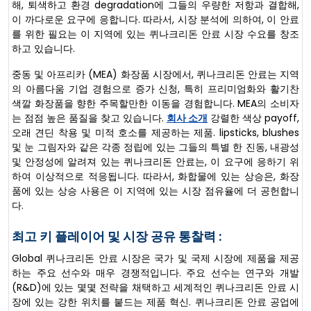
해, 퇴색하고 환경 degradation에 그들의 우량한 저항과 결합해,
이 까다로운 요구에 응합니다. 따라서, 시장 분석에 의하여, 이 안료
를 위한 필요는 이 지역에 있는 퀴나크리돈 안료 시장 수요를 창조
하고 있습니다.
중동 및 아프리카 (MEA) 화장품 시장에서, 퀴나크리돈 안료는 지역
의 아름다움 기업 경험으로 증가 신청, 특히 프리미엄화와 활기찬
색깔 화장품을 향한 주목할만한 이동을 경험합니다. MEA의 소비자
는 점점 높은 품질을 찾고 있습니다.
회사 소개
강렬한 색상 payoff,
오래 견딘 착용 및 미적 호소를 제공하는 제품. lipsticks, blushes
및 눈 그림자와 같은 각종 정립에 있는 그들의 특별 한 진동, 내광성
및 안정성에 알려져 있는 퀴나크리돈 안료는, 이 요구에 응하기 위
하여 이상적으로 적응됩니다. 따라서, 화합물에 있는 상승은, 화장
품에 있는 상승 사용은 이 지역에 있는 시장 점유율에 더 공헌합니
다.
최고 키 플레이어 및 시장 공유 통찰력 :
Global 퀴나크리돈 안료 시장은 국가 및 국제 시장에 제품을 제공
하는 주요 선수와 매우 경쟁적입니다. 주요 선수는 연구와 개발
(R&D)에 있는 몇몇 전략을 채택하고 세계적인 퀴나크리돈 안료 시
장에 있는 강한 위치를 붙드는 제품 혁신. 퀴나크리돈 안료 공업에