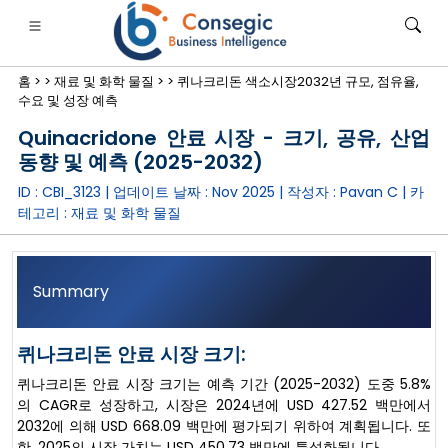
홈 >
>
재료 및 화학 물질 >
>
퀴나크리돈 색소시장2032년 규모, 점유율,
수요 및 성장 예측
Quinacridone 안료 시장 - 크기, 공유, 산업
동향 및 예측 (2025-2032)
ID : CBI_3123 | 업데이트 날짜 :
Nov 2025
| 작성자 :
Pavan C
| 카
은행·금융·보험
• 소비재
• 에너지 및 전력
• 식품 및 음료
테고리 :
재료 및 화학 물질
로그
• 사례 연구
Summary
퀴나크리돈 안료 시장 크기:
퀴나크리돈 안료 시장 크기는 예측 기간 (2025-2032) 도중 5.8%
의 CAGR로 성장하고, 시장은 2024년에 USD 427.52 백만에서
2032에 의해 USD 668.09 백만에 평가되기 위하여 계획됩니다. 또
한, 2025의 시장 가치는 USD 450.73 백만에 특성화됩니다.