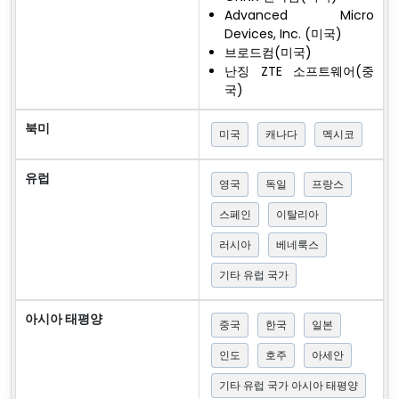
Advanced Micro
Devices, Inc. (미국)
브로드컴(미국)
난징 ZTE 소프트웨어(중
국)
북미
미국
캐나다
멕시코
유럽
영국
독일
프랑스
스페인
이탈리아
러시아
베네룩스
기타 유럽 국가
아시아 태평양
중국
한국
일본
인도
호주
아세안
기타 유럽 국가 아시아 태평양