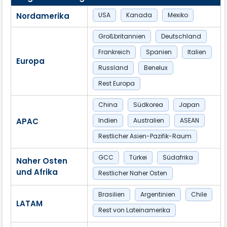
Nordamerika
USA
Kanada
Mexiko
Großbritannien
Deutschland
Frankreich
Spanien
Italien
Europa
Russland
Benelux
Rest Europa
China
Südkorea
Japan
APAC
Indien
Australien
ASEAN
Restlicher Asien-Pazifik-Raum
GCC
Türkei
Südafrika
Naher Osten
und Afrika
Restlicher Naher Osten
Brasilien
Argentinien
Chile
LATAM
Rest von Lateinamerika