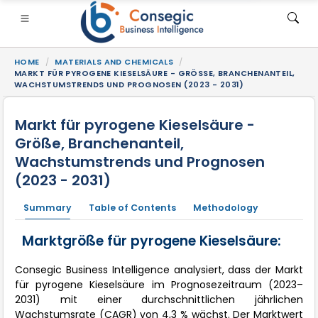
HOME
MATERIALS AND CHEMICALS
MARKT FÜR PYROGENE KIESELSÄURE - GRÖSSE, BRANCHENANTEIL, W
ACHSTUMSTRENDS UND PROGNOSEN (2023 - 2031)
Markt für pyrogene Kieselsäure -
Größe, Branchenanteil,
SI
• Consumer Goods
• Energy and Power
• Food And B
Wachstumstrends und Prognosen
(2023 - 2031)
gs
• Case Studies
Summary
Table of Contents
Methodology
Marktgröße für pyrogene Kieselsäure:
Consegic Business Intelligence analysiert, dass der Markt
für pyrogene Kieselsäure im Prognosezeitraum (2023–
2031) mit einer durchschnittlichen jährlichen
Wachstumsrate (CAGR) von 4,3 % wächst. Der Marktwert