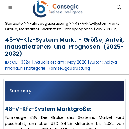
Startseite >
>
Fahrzeugausrüstung >
>
48-V-Kfz-System Markt
Größe, Marktanteil, Wachstum, Trendprognose (2025-2032)
48-V-Kfz-System Markt - Größe, Anteil,
Industrietrends und Prognosen (2025-
2032)
anken, Finanzdienstleistungen und Versicherungen
• Konsumgüter
• Energie und Strom
• Lebensmitt
ID : CBI_3324 | Aktualisiert am :
May 2026
| Autor :
Aditya
Khanduri
| Kategorie :
Fahrzeugausrüstung
gs
• Fallstudien
Summary
48-V-Kfz-System Marktgröße:
Fahrzeuge 48V Die Größe des Systems Market wird
geschätzt, um über USD 34,25 Milliarden bis 2032 von