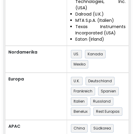
Technologies, Inc.
(USA)
Dalroad (U.K.)
MTA S.p.A. (Italien)
Texas Instruments
Incorporated (USA)
Eaton (Irland)
Nordamerika
US.
Kanada
Mexiko
Europa
U.K.
Deutschland
Frankreich
Spanien
Italien
Russland
Benelux
Rest Europas
APAC
China
Südkorea