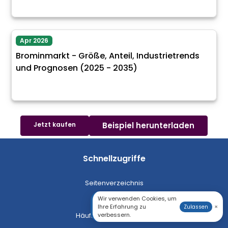
Apr 2026
Brominmarkt - Größe, Anteil, Industrietrends
und Prognosen (2025 - 2035)
Jetzt kaufen
Beispiel herunterladen
Schnellzugriffe
Seitenverzeichnis
Wir verwenden Cookies, um
XML Sitemap
Ihre Erfahrung zu
×
Zulassen
verbessern.
Häufig gestellte Fragen