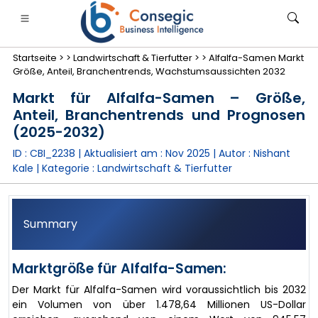
Startseite >
>
Landwirtschaft & Tierfutter >
>
Alfalfa-Samen Markt
Größe, Anteil, Branchentrends, Wachstumsaussichten 2032
Markt für Alfalfa-Samen – Größe,
Anteil, Branchentrends und Prognosen
(2025-2032)
anken, Finanzdienstleistungen und Versicherungen
• Konsumgüter
• Energie und Strom
• Lebensmitt
ID : CBI_2238 | Aktualisiert am :
Nov 2025
| Autor :
Nishant
Kale
| Kategorie :
Landwirtschaft & Tierfutter
gs
• Fallstudien
Summary
Marktgröße für Alfalfa-Samen:
Der Markt für Alfalfa-Samen wird voraussichtlich bis 2032
ein Volumen von über 1.478,64 Millionen US-Dollar