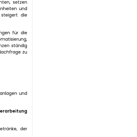
hten, setzen
inheiten und
steigert die
ngen für die
matisierung,
nzen ständig
 Nachfrage zu
ranlagen und
rarbeitung
etränke, der