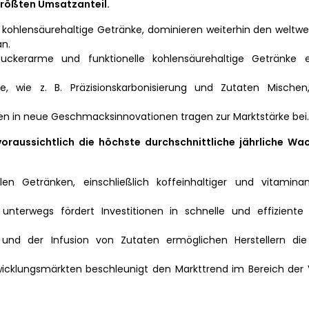
größten Umsatzanteil.
e kohlensäurehaltige Getränke, dominieren weiterhin den welt
an.
ckerarme und funktionelle kohlensäurehaltige Getränke er
ie, wie z. B. Präzisionskarbonisierung und Zutaten Mischen
en in neue Geschmacksinnovationen tragen zur Marktstärke bei.
raussichtlich die höchste durchschnittliche jährliche W
en Getränken, einschließlich koffeinhaltiger und vitaminan
terwegs fördert Investitionen in schnelle und effiziente
g und der Infusion von Zutaten ermöglichen Herstellern die
icklungsmärkten beschleunigt den Markttrend im Bereich der 