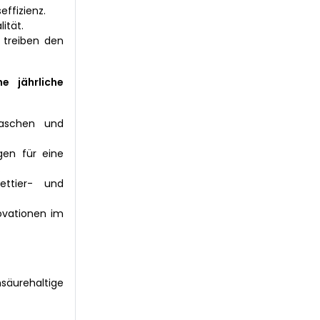
effizienz.
ität.
 treiben den
e jährliche
laschen und
gen für eine
.
ettier- und
ovationen im
nsäurehaltige