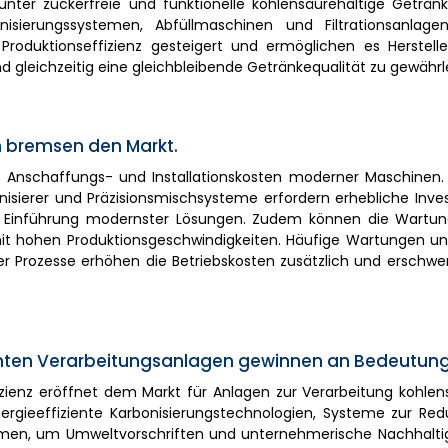
ter zuckerfreie und funktionelle kohlensäurehaltige Getränke
sierungssystemen, Abfüllmaschinen und Filtrationsanlagen
oduktionseffizienz gesteigert und ermöglichen es Herstelle
leichzeitig eine gleichbleibende Getränkequalität zu gewährle
 bremsen den Markt.
n Anschaffungs- und Installationskosten moderner Maschinen.
nisierer und Präzisionsmischsysteme erfordern erhebliche Inve
ie Einführung modernster Lösungen. Zudem können die Wartun
mit hohen Produktionsgeschwindigkeiten. Häufige Wartungen un
ter Prozesse erhöhen die Betriebskosten zusätzlich und erschwe
zienten Verarbeitungsanlagen gewinnen an Bedeutun
ienz eröffnet dem Markt für Anlagen zur Verarbeitung kohlens
nergieeffiziente Karbonisierungstechnologien, Systeme zur Re
men, um Umweltvorschriften und unternehmerische Nachhaltigk