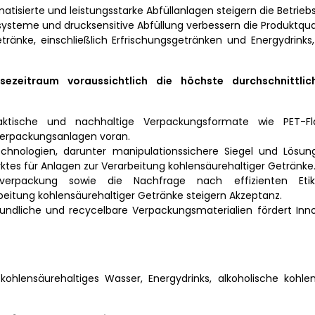
atisierte und leistungsstarke Abfüllanlagen steigern die Betriebs
systeme und drucksensitive Abfüllung verbessern die Produktqual
ränke, einschließlich Erfrischungsgetränken und Energydrinks,
eitraum voraussichtlich die höchste durchschnittlich
aktische und nachhaltige Verpackungsformate wie PET-F
 Verpackungsanlagen voran.
chnologien, darunter manipulationssichere Siegel und Lösun
ktes für Anlagen zur Verarbeitung kohlensäurehaltiger Getränke
erpackung sowie die Nachfrage nach effizienten Etik
eitung kohlensäurehaltiger Getränke steigern Akzeptanz.
ndliche und recycelbare Verpackungsmaterialien fördert Inn
kohlensäurehaltiges Wasser, Energydrinks, alkoholische kohle