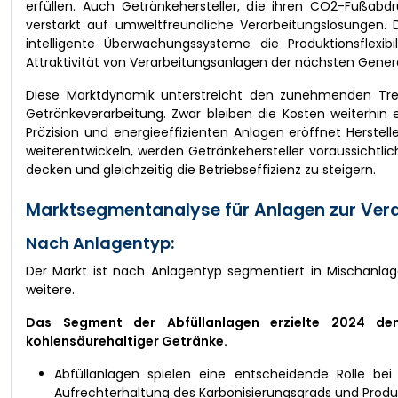
erfüllen. Auch Getränkehersteller, die ihren CO2-Fußab
verstärkt auf umweltfreundliche Verarbeitungslösungen.
intelligente Überwachungssysteme die Produktionsflexibil
Attraktivität von Verarbeitungsanlagen der nächsten Genera
Diese Marktdynamik unterstreicht den zunehmenden Tren
Getränkeverarbeitung. Zwar bleiben die Kosten weiterhin
Präzision und energieeffizienten Anlagen eröffnet Herst
weiterentwickeln, werden Getränkehersteller voraussichtli
decken und gleichzeitig die Betriebseffizienz zu steigern.
Marktsegmentanalyse für Anlagen zur Vera
Nach Anlagentyp:
Der Markt ist nach Anlagentyp segmentiert in Mischanlag
weitere.
Das Segment der Abfüllanlagen erzielte 2024 de
kohlensäurehaltiger Getränke.
Abfüllanlagen spielen eine entscheidende Rolle bei
Aufrechterhaltung des Karbonisierungsgrads und Produ