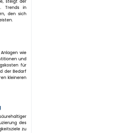
, steigt der
. Trends in
rn, den sich
isten.
 Anlagen wie
stitionen und
gskosten für
d der Bedarf
ren kleineren
g
äurehaltiger
duzierung des
eitsziele zu