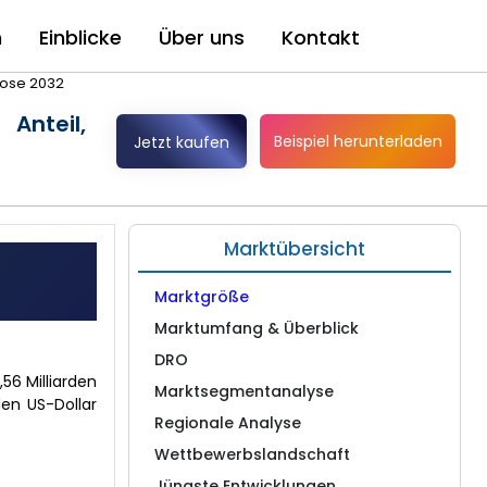
n
Einblicke
Über uns
Kontakt
nose 2032
Anteil,
Beispiel herunterladen
Jetzt kaufen
Marktübersicht
Marktgröße
Marktumfang & Überblick
DRO
56 Milliarden
Marktsegmentanalyse
den US-Dollar
Regionale Analyse
Wettbewerbslandschaft
Jüngste Entwicklungen