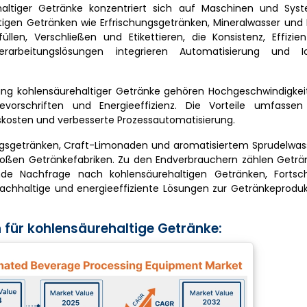
altiger Getränke konzentriert sich auf Maschinen und Sys
tigen Getränken wie Erfrischungsgetränken, Mineralwasser und 
len, Verschließen und Etikettieren, die Konsistenz, Effizi
 Verarbeitungslösungen integrieren Automatisierung und I
ng kohlensäurehaltiger Getränke gehören Hochgeschwindigkeit
nevorschriften und Energieeffizienz. Die Vorteile umfassen
onskosten und verbesserte Prozessautomatisierung.
gsgetränken, Craft-Limonaden und aromatisiertem Sprudelwass
großen Getränkefabriken. Zu den Endverbrauchern zählen Geträn
de Nachfrage nach kohlensäurehaltigen Getränken, Fortsch
nachhaltige und energieeffiziente Lösungen zur Getränkeproduk
 für kohlensäurehaltige Getränke: