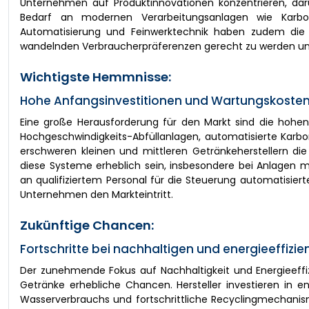
Unternehmen auf Produktinnovationen konzentrieren, darun
Bedarf an modernen Verarbeitungsanlagen wie Karboni
Automatisierung und Feinwerktechnik haben zudem die Pr
wandelnden Verbraucherpräferenzen gerecht zu werden und g
Wichtigste Hemmnisse:
Hohe Anfangsinvestitionen und Wartungskosten
Eine große Herausforderung für den Markt sind die hohe
Hochgeschwindigkeits-Abfüllanlagen, automatisierte Karbo
erschweren kleinen und mittleren Getränkeherstellern d
diese Systeme erheblich sein, insbesondere bei Anlagen 
an qualifiziertem Personal für die Steuerung automatisier
Unternehmen den Markteintritt.
Zukünftige Chancen:
Fortschritte bei nachhaltigen und energieeffi
Der zunehmende Fokus auf Nachhaltigkeit und Energieeffiz
Getränke erhebliche Chancen. Hersteller investieren in e
Wasserverbrauchs und fortschrittliche Recyclingmechanis