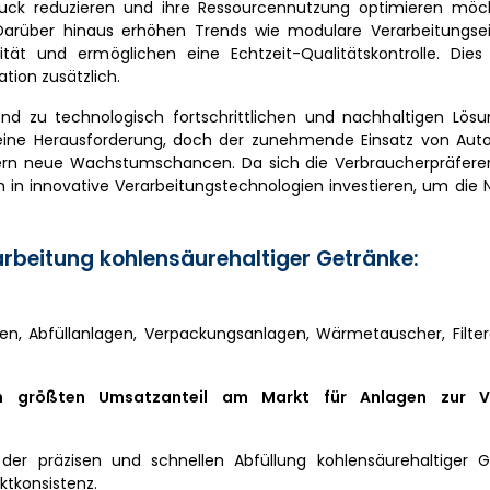
druck reduzieren und ihre Ressourcennutzung optimieren möc
 Darüber hinaus erhöhen Trends wie modulare Verarbeitungse
ität und ermöglichen eine Echtzeit-Qualitätskontrolle. Dies 
tion zusätzlich.
d zu technologisch fortschrittlichen und nachhaltigen Lösu
 eine Herausforderung, doch der zunehmende Einsatz von Auto
ellern neue Wachstumschancen. Da sich die Verbraucherpräfere
ch in innovative Verarbeitungstechnologien investieren, um die
rbeitung kohlensäurehaltiger Getränke:
en, Abfüllanlagen, Verpackungsanlagen, Wärmetauscher, Filte
n größten Umsatzanteil am Markt für Anlagen zur Ve
 der präzisen und schnellen Abfüllung kohlensäurehaltiger G
ktkonsistenz.