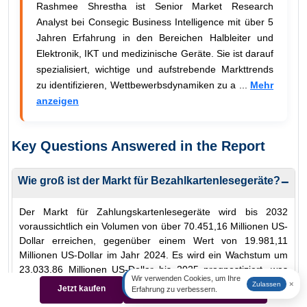
Rashmee Shrestha ist Senior Market Research
Analyst bei Consegic Business Intelligence mit über 5
Jahren Erfahrung in den Bereichen Halbleiter und
Elektronik, IKT und medizinische Geräte. Sie ist darauf
spezialisiert, wichtige und aufstrebende Markttrends
zu identifizieren, Wettbewerbsdynamiken zu a ...
Mehr
anzeigen
Key Questions Answered in the Report
Wie groß ist der Markt für Bezahlkartenlesegeräte?
−
Der Markt für Zahlungskartenlesegeräte wird bis 2032
voraussichtlich ein Volumen von über 70.451,16 Millionen US-
Dollar erreichen, gegenüber einem Wert von 19.981,11
Millionen US-Dollar im Jahr 2024. Es wird ein Wachstum um
23.033,86 Millionen US-Dollar bis 2025 prognostiziert, was
Wir verwenden Cookies, um Ihre
einer durchschnittlichen jährlichen Wachstumsrate (CAGR)
×
Zulassen
Jetzt kaufen
Beispiel herunterladen
Erfahrung zu verbessern.
von 17,10 % von 2025 bis 2032 entspricht.