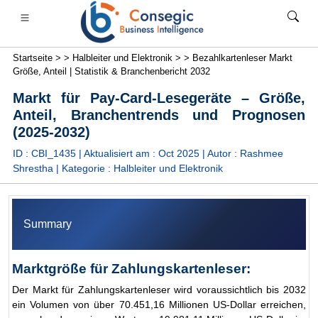
Startseite >
>
Halbleiter und Elektronik >
>
Bezahlkartenleser Markt
Größe, Anteil | Statistik & Branchenbericht 2032
Markt für Pay-Card-Lesegeräte – Größe,
Anteil, Branchentrends und Prognosen
(2025-2032)
anken, Finanzdienstleistungen und Versicherungen
• Konsumgüter
• Energie und Strom
• Lebensmittel 
ID : CBI_1435 | Aktualisiert am :
Oct 2025
| Autor :
Rashmee
Shrestha
| Kategorie :
Halbleiter und Elektronik
s
• Fallstudien
Summary
Marktgröße für Zahlungskartenleser:
Der Markt für Zahlungskartenleser wird voraussichtlich bis 2032
ein Volumen von über 70.451,16 Millionen US-Dollar erreichen,