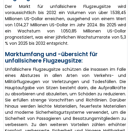
Der Markt für unfallsichere Flugzeugsitze wird
voraussichtlich bis 2032 ein Volumen von über 1.538,45
Millionen US-Dollar erreichen, ausgehend von einem Wert
von 1.014,27 Millionen US-Dollar im Jahr 2024. Bis 2025 wird
ein Wachstum von 1.050,85 Millionen US-Dollar
prognostiziert, was einer jährlichen Wachstumsrate von 5,3
% von 2025 bis 2032 entspricht.
Marktumfang und -übersicht für
unfallsichere Flugzeugsitze:
Unfallsichere Flugzeugsitze schützen die Insassen im Falle
eines Absturzes in allen Arten von Verkehrs- und
Militärflugzeugen vor Verletzungen und Todesfällen. Die
Hauptaufgabe von Sitzen besteht darin, die Aufprallkräfte
zu absorbieren und abzuleiten, um Schäden zu reduzieren.
Sie erfüllen strenge Vorschriften und Richtlinien. Darüber
hinaus werden leichte Materialien, feuerfeste Materialien
und moderne Sicherheitsgurtsysteme verwendet, um die
Sicherheit von Passagieren und Besatzungsmitgliedern zu
verbessern. Zu den weiteren Vorteilen zählen erhöhter
Komfort, verbesserte Sicherheit und längere Haltbarkeit,