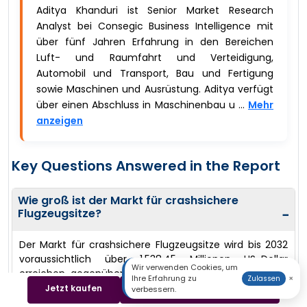
Aditya Khanduri ist Senior Market Research
Analyst bei Consegic Business Intelligence mit
über fünf Jahren Erfahrung in den Bereichen
Luft- und Raumfahrt und Verteidigung,
Automobil und Transport, Bau und Fertigung
sowie Maschinen und Ausrüstung. Aditya verfügt
über einen Abschluss in Maschinenbau u ...
Mehr
anzeigen
Key Questions Answered in the Report
Wie groß ist der Markt für crashsichere
Flugzeugsitze?
−
Der Markt für crashsichere Flugzeugsitze wird bis 2032
voraussichtlich über 1.538,45 Millionen US-Dollar
Wir verwenden Cookies, um
erreichen, gegenüber einem Wert von 1.014,27 Millionen
Ihre Erfahrung zu
×
Zulassen
US-Dollar im Jahr 2024. Es wird ein Wachstum um
Jetzt kaufen
Beispiel herunterladen
verbessern.
1.050,85 Millionen US-Dollar im Jahr 2025 prognostiziert,