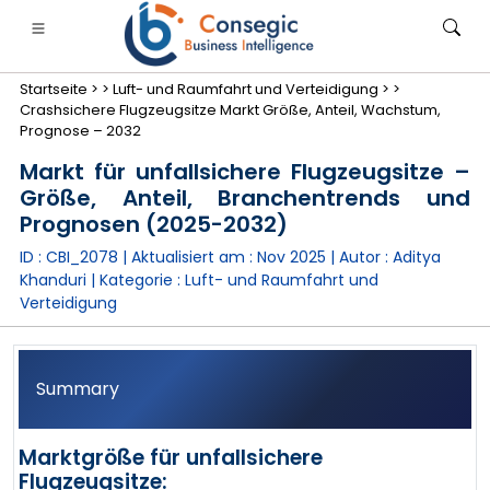
Startseite >
>
Luft- und Raumfahrt und Verteidigung >
>
Crashsichere Flugzeugsitze Markt Größe, Anteil, Wachstum,
Prognose – 2032
Markt für unfallsichere Flugzeugsitze –
Größe, Anteil, Branchentrends und
anken, Finanzdienstleistungen und Versicherungen
• Konsumgüter
• Energie und Strom
• Lebensmitt
Prognosen (2025-2032)
ID : CBI_2078 | Aktualisiert am :
Nov 2025
| Autor :
Aditya
gs
• Fallstudien
Khanduri
| Kategorie :
Luft- und Raumfahrt und
Verteidigung
Summary
Marktgröße für unfallsichere
Flugzeugsitze: