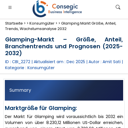
Startseite >
>
Konsumgüter >
>
Glamping Markt Größe, Anteil,
Trends, Wachstumsanalyse 2032
Glamping-Markt – Größe, Anteil,
Branchentrends und Prognosen (2025-
2032)
anken, Finanzdienstleistungen und Versicherungen
• Konsumgüter
• Energie und Strom
• Lebensmitt
ID : CBI_2272 | Aktualisiert am :
Dec 2025
| Autor :
Amit Sati
|
Kategorie :
Konsumgüter
gs
• Fallstudien
Summary
Marktgröße für Glamping:
Der Markt für Glamping wird voraussichtlich bis 2032 ein
Volumen von über 8.230,12 Millionen US-Dollar erreichen,