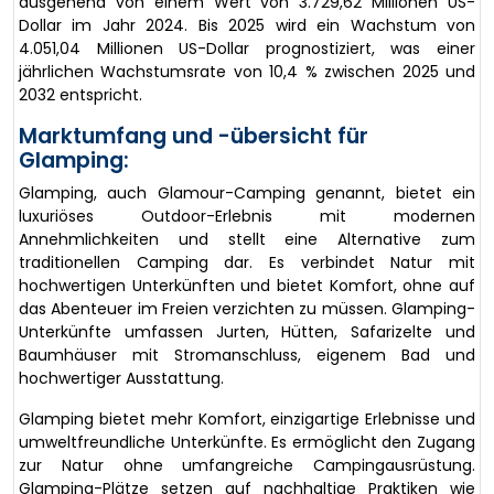
ausgehend von einem Wert von 3.729,62 Millionen US-
Dollar im Jahr 2024. Bis 2025 wird ein Wachstum von
4.051,04 Millionen US-Dollar prognostiziert, was einer
jährlichen Wachstumsrate von 10,4 % zwischen 2025 und
2032 entspricht.
Marktumfang und -übersicht für
Glamping:
Glamping, auch Glamour-Camping genannt, bietet ein
luxuriöses Outdoor-Erlebnis mit modernen
Annehmlichkeiten und stellt eine Alternative zum
traditionellen Camping dar. Es verbindet Natur mit
hochwertigen Unterkünften und bietet Komfort, ohne auf
das Abenteuer im Freien verzichten zu müssen. Glamping-
Unterkünfte umfassen Jurten, Hütten, Safarizelte und
Baumhäuser mit Stromanschluss, eigenem Bad und
hochwertiger Ausstattung.
Glamping bietet mehr Komfort, einzigartige Erlebnisse und
umweltfreundliche Unterkünfte. Es ermöglicht den Zugang
zur Natur ohne umfangreiche Campingausrüstung.
Glamping-Plätze setzen auf nachhaltige Praktiken wie