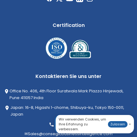
Certification
Kontaktieren Sie uns unter
Office No. 406, 4th Floor Suratwala Mark Plazzo Hinjewadi,
Pune 411057 India
Japan: 16-8, Higashi 1-chome, Shibuya-ku, Tokyo 150-0011,
Japan
Wir verwenden Cookies, um
+1-252-552-1404
Ihre Erfahrung zu
×
Zulassen
verbessern.
✉
Sales@consegicbusinessintelligence.com