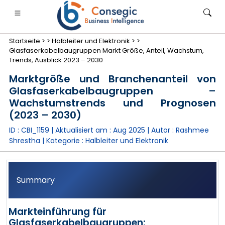
Startseite >
>
Halbleiter und Elektronik >
>
Glasfaserkabelbaugruppen Markt Größe, Anteil, Wachstum,
Trends, Ausblick 2023 – 2030
Marktgröße und Branchenanteil von
Glasfaserkabelbaugruppen –
anken, Finanzdienstleistungen und Versicherungen
• Konsumgüter
• Energie und Strom
• Lebensmitt
Wachstumstrends und Prognosen
(2023 – 2030)
gs
• Fallstudien
ID : CBI_1159 | Aktualisiert am :
Aug 2025
| Autor :
Rashmee
Shrestha
| Kategorie :
Halbleiter und Elektronik
Summary
Markteinführung für
Glasfaserkabelbaugruppen: