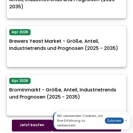
2035)
Apr 2026
Brewers Yeast Market - Größe, Anteil,
Industrietrends und Prognosen (2025 - 2035)
Apr 2026
Brominmarkt - Größe, Anteil, Industrietrends
und Prognosen (2025 - 2035)
Wir verwenden Cookies, um
Ihre Erfahrung zu
×
Zulassen
Jetzt kaufen
Beispiel herunterladen
verbessern.