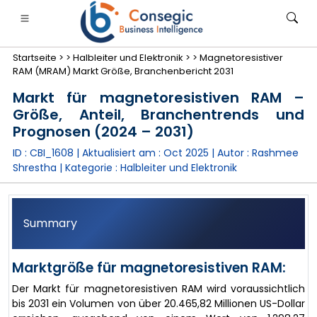
Startseite >
>
Halbleiter und Elektronik >
>
Magnetoresistiver
RAM (MRAM) Markt Größe, Branchenbericht 2031
Markt für magnetoresistiven RAM –
Größe, Anteil, Branchentrends und
Prognosen (2024 – 2031)
anken, Finanzdienstleistungen und Versicherungen
• Konsumgüter
• Energie und Strom
• Lebensmitt
ID : CBI_1608 | Aktualisiert am :
Oct 2025
| Autor :
Rashmee
Shrestha
| Kategorie :
Halbleiter und Elektronik
gs
• Fallstudien
Summary
Marktgröße für magnetoresistiven RAM:
Der Markt für magnetoresistiven RAM wird voraussichtlich
bis 2031 ein Volumen von über 20.465,82 Millionen US-Dollar