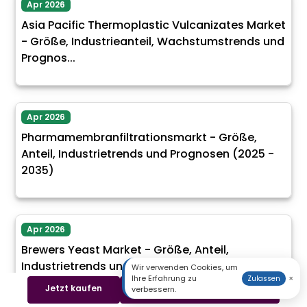
Apr 2026
Asia Pacific Thermoplastic Vulcanizates Market
- Größe, Industrieanteil, Wachstumstrends und
Prognos...
Apr 2026
Pharmamembranfiltrationsmarkt - Größe,
Anteil, Industrietrends und Prognosen (2025 -
2035)
Apr 2026
Brewers Yeast Market - Größe, Anteil,
Industrietrends und Prognosen (2025 - 2035)
Wir verwenden Cookies, um
Ihre Erfahrung zu
×
Zulassen
Jetzt kaufen
Beispiel herunterladen
verbessern.