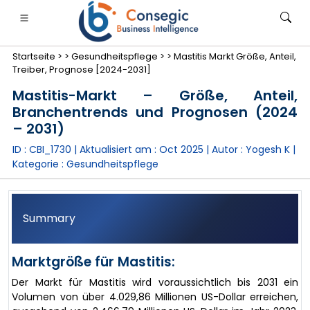
Startseite >
>
Gesundheitspflege >
>
Mastitis Markt Größe, Anteil,
Treiber, Prognose [2024-2031]
Mastitis-Markt – Größe, Anteil,
Branchentrends und Prognosen (2024
– 2031)
anken, Finanzdienstleistungen und Versicherungen
• Konsumgüter
• Energie und Strom
• Lebensmitt
ID : CBI_1730 | Aktualisiert am :
Oct 2025
| Autor :
Yogesh K
|
Kategorie :
Gesundheitspflege
gs
• Fallstudien
Summary
Marktgröße für Mastitis:
Der Markt für Mastitis wird voraussichtlich bis 2031 ein
Volumen von über 4.029,86 Millionen US-Dollar erreichen,