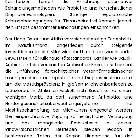
Resistenzen fördert die Einführung alternativer
Behandlungsmethoden wie Probiotika und fortschrittlicher
Diagnosetechnologien. Strenge regulatorische
Rahmenbedingungen für Tierarzneimittel können jedoch
den Einsatz bestimmter Behandlungen einschränken.
Der Nahe Osten und Afrika verzeichnet stetige Fortschritte
im Mastitismarkt, angetrieben durch steigende
Investitionen in die Milchwirtschaft und ein wachsendes
Bewusstsein für Milchqualitätsstandards. Länder wie Saudi-
Arabien und die Vereinigten Arabischen Emirate setzen auf
die Einführung fortschrittlicher veterinärmedizinischer
Lösungen, darunter Impfstoffe und Diagnoseinstrumente,
um die Mastitisprävalenz in großen Milchviehbetrieben zu
reduzieren. In Afrika entwickelt sich Südafrika zu einem
wichtigen Markt, da dort zunehmend Antibiotika und
Herdengesundheitsüberwachungssysteme zur
Mastitisbekämpfung bei Milchkühen eingesetzt werden.
Der eingeschränkte Zugang zu tierärztlicher Versorgung
und das mangelnde Bewusstsein in kleinen
landwirtschaftlichen Betrieben bleiben jedoch in
bestimmten Teilen der Region Hindernisse für das