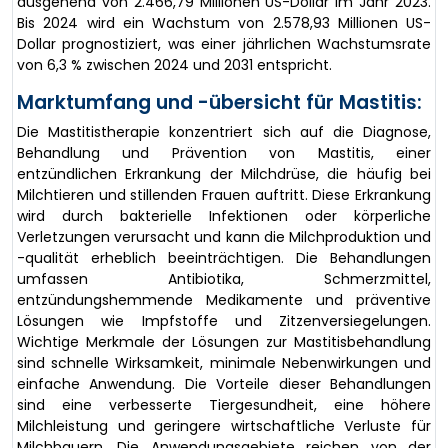
ausgehend von 2.466,79 Millionen US-Dollar im Jahr 2023.
Bis 2024 wird ein Wachstum von 2.578,93 Millionen US-
Dollar prognostiziert, was einer jährlichen Wachstumsrate
von 6,3 % zwischen 2024 und 2031 entspricht.
Marktumfang und -übersicht für Mastitis:
Die Mastitistherapie konzentriert sich auf die Diagnose,
Behandlung und Prävention von Mastitis, einer
entzündlichen Erkrankung der Milchdrüse, die häufig bei
Milchtieren und stillenden Frauen auftritt. Diese Erkrankung
wird durch bakterielle Infektionen oder körperliche
Verletzungen verursacht und kann die Milchproduktion und
-qualität erheblich beeinträchtigen. Die Behandlungen
umfassen Antibiotika, Schmerzmittel,
entzündungshemmende Medikamente und präventive
Lösungen wie Impfstoffe und Zitzenversiegelungen.
Wichtige Merkmale der Lösungen zur Mastitisbehandlung
sind schnelle Wirksamkeit, minimale Nebenwirkungen und
einfache Anwendung. Die Vorteile dieser Behandlungen
sind eine verbesserte Tiergesundheit, eine höhere
Milchleistung und geringere wirtschaftliche Verluste für
Milchbauern. Die Anwendungsgebiete reichen von der