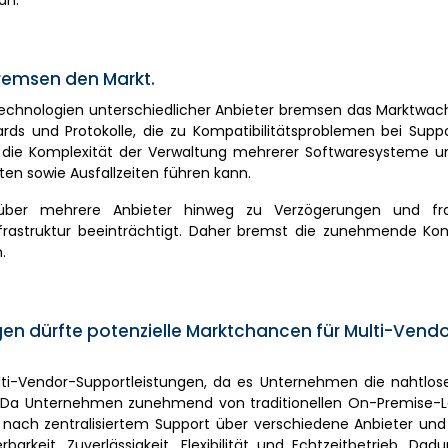
an.
remsen den Markt.
Technologien unterschiedlicher Anbieter bremsen das Marktwac
rds und Protokolle, die zu Kompatibilitätsproblemen bei Supp
t die Komplexität der Verwaltung mehrerer Softwaresysteme u
en sowie Ausfallzeiten führen kann.
 über mehrere Anbieter hinweg zu Verzögerungen und fra
frastruktur beeinträchtigt. Daher bremst die zunehmende Kom
.
dürfte potenzielle Marktchancen für Multi-Vendo
ti-Vendor-Supportleistungen, da es Unternehmen die nahtlos
t. Da Unternehmen zunehmend von traditionellen On-Premise-
 nach zentralisiertem Support über verschiedene Anbieter und
arkeit, Zuverlässigkeit, Flexibilität und Echtzeitbetrieb. Dad