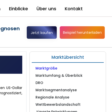
n
Einblicke
Über uns
Kontakt
rognosen
Beispiel herunterladen
Jetzt kaufen
Marktübersicht
Marktgröße
Marktumfang & Überblick
DRO
den US-Dollar
Marktsegmentanalyse
ognostiziert,
Regionale Analyse
Wettbewerbslandschaft
Jüngste Entwicklungen