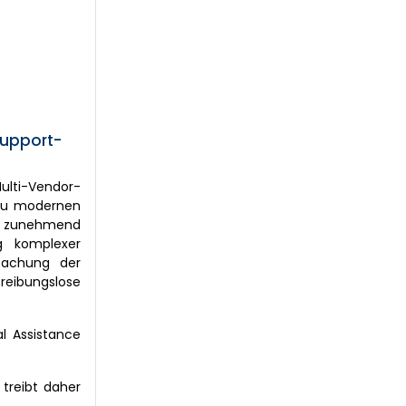
Support-
ulti-Vendor-
 zu modernen
er zunehmend
g komplexer
nfachung der
reibungslose
l Assistance
treibt daher