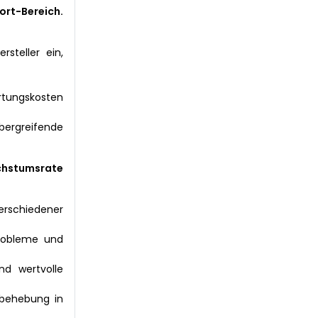
rt-Bereich.
steller ein,
rtungskosten
übergreifende
chstumsrate
erschiedener
probleme und
nd wertvolle
rbehebung in