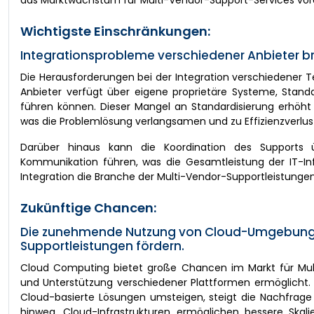
das Marktwachstum für Multi-Vendor-Support-Services vor
Wichtigste Einschränkungen:
Integrationsprobleme verschiedener Anbieter b
Die Herausforderungen bei der Integration verschiedener 
Anbieter verfügt über eigene proprietäre Systeme, Standa
führen können. Dieser Mangel an Standardisierung erhöh
was die Problemlösung verlangsamen und zu Effizienzverlust
Darüber hinaus kann die Koordination des Supports
Kommunikation führen, was die Gesamtleistung der IT-In
Integration die Branche der Multi-Vendor-Supportleistungen
Zukünftige Chancen:
Die zunehmende Nutzung von Cloud-Umgebungen 
Supportleistungen fördern.
Cloud Computing bietet große Chancen im Markt für Mul
und Unterstützung verschiedener Plattformen ermöglich
Cloud-basierte Lösungen umsteigen, steigt die Nachfrage
hinweg. Cloud-Infrastrukturen ermöglichen bessere Skalierb