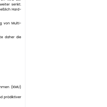
eiter senkt.
ießlich Hard-
g von Multi-
fte daher die
nehmen (KMU)
d prädiktiver