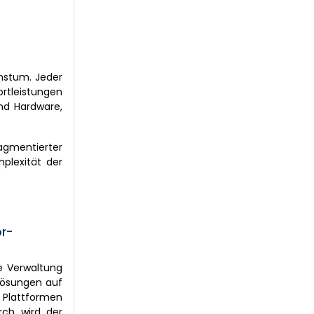
hstum. Jeder
ortleistungen
nd Hardware,
gmentierter
plexität der
r-
e Verwaltung
Lösungen auf
 Plattformen
urch wird der