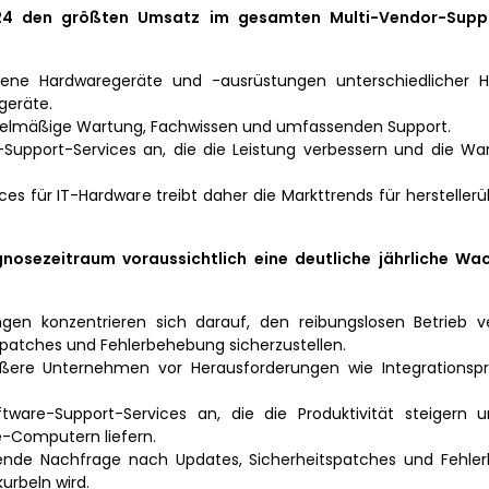
024 den größten Umsatz im gesamten Multi-Vendor-Suppo
e Hardwaregeräte und -ausrüstungen unterschiedlicher Her
geräte.
elmäßige Wartung, Fachwissen und umfassenden Support.
T-Support-Services an, die die Leistung verbessern und die Wa
s für IT-Hardware treibt daher die Markttrends für hersteller
osezeitraum voraussichtlich eine deutliche jährliche Wa
gen konzentrieren sich darauf, den reibungslosen Betrieb v
atches und Fehlerbehebung sicherzustellen.
rößere Unternehmen vor Herausforderungen wie Integrations
ftware-Support-Services an, die die Produktivität steigern u
ge-Computern liefern.
igende Nachfrage nach Updates, Sicherheitspatches und Fehle
rbeln wird.