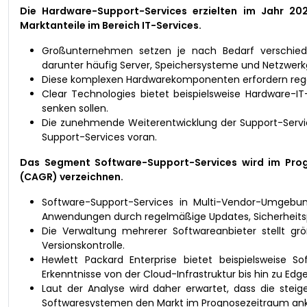
Die Hardware-Support-Services erzielten im Jahr 2
Marktanteile im Bereich IT-Services.
Großunternehmen setzen je nach Bedarf verschieden
darunter häufig Server, Speichersysteme und Netzwerk
Diese komplexen Hardwarekomponenten erfordern reg
Clear Technologies bietet beispielsweise Hardware-I
senken sollen.
Die zunehmende Weiterentwicklung der Support-Service
Support-Services voran.
Das Segment Software-Support-Services wird im Progn
(CAGR) verzeichnen.
Software-Support-Services in Multi-Vendor-Umgebun
Anwendungen durch regelmäßige Updates, Sicherheitsp
Die Verwaltung mehrerer Softwareanbieter stellt g
Versionskontrolle.
Hewlett Packard Enterprise bietet beispielsweise So
Erkenntnisse von der Cloud-Infrastruktur bis hin zu Ed
Laut der Analyse wird daher erwartet, dass die ste
Softwaresystemen den Markt im Prognosezeitraum anku