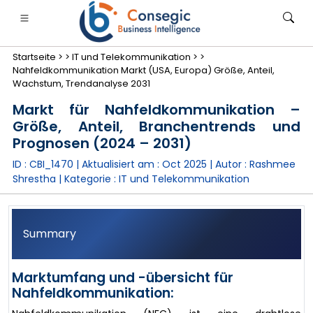
Startseite >
>
IT und Telekommunikation >
>
Nahfeldkommunikation Markt (USA, Europa) Größe, Anteil,
Wachstum, Trendanalyse 2031
Markt für Nahfeldkommunikation –
Größe, Anteil, Branchentrends und
anken, Finanzdienstleistungen und Versicherungen
• Konsumgüter
• Energie und Strom
• Lebensmitt
Prognosen (2024 – 2031)
ID : CBI_1470 | Aktualisiert am :
Oct 2025
| Autor :
Rashmee
gs
• Fallstudien
Shrestha
| Kategorie :
IT und Telekommunikation
Summary
Marktumfang und -übersicht für
Nahfeldkommunikation: