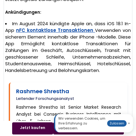
Ankündigungen:
Im August 2024 kündigte Apple an, dass iOS 18.1 In-
App
nFC kontaktlose Transaktionen
Verwenden von
sicherem Element innerhalb der iPhone -Modelle. Diese
App Ermöglicht kontaktlose Transaktionen für
Zahlungen im Geschäft, Autoschlüsseln, Transit mit
geschlossener Schleife, Unternehmensabzeichen,
Studentenausweise, Heimschlüssel, Hotelschlüssel,
Handelsbetreuung und Belohnungskarten.
Rashmee Shrestha
Leitender Forschungsanalyst
Rashmee Shrestha ist Senior Market Research
Analyst bei Consegic Business Intelligence mit
Wir verwenden Cookies, um
über 5 Jahren Erfahrung in den Bereichen
Ihre Erfahrung zu
×
Zulassen
Jetzt kaufen
Beispiel herunterladen
Halbleiter und Elektronik, IKT und medizinische
verbessern.
Geräte. Sie ist darauf spezialisiert, wichtige und