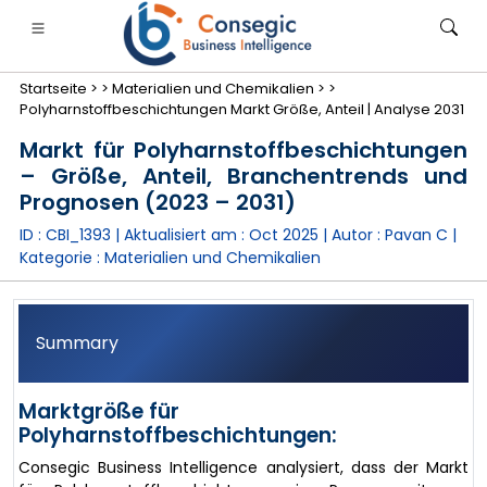
Startseite >
>
Materialien und Chemikalien >
>
Polyharnstoffbeschichtungen Markt Größe, Anteil | Analyse 2031
Markt für Polyharnstoffbeschichtungen
– Größe, Anteil, Branchentrends und
Prognosen (2023 – 2031)
anken, Finanzdienstleistungen und Versicherungen
• Konsumgüter
• Energie und Strom
• Lebensmitt
ID : CBI_1393 | Aktualisiert am :
Oct 2025
| Autor :
Pavan C
|
Kategorie :
Materialien und Chemikalien
gs
• Fallstudien
Summary
Marktgröße für
Polyharnstoffbeschichtungen:
Consegic Business Intelligence analysiert, dass der Markt