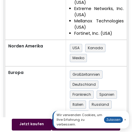
(USA)
Extreme Networks, Inc.
(USA)
Mellanox Technologies
(USA)
Fortinet, Inc. (USA)
Norden Amerika
USA
Kanada
Mexiko
Europa
Großbritannien
Deutschland
Frankreich
Spanien
Italien
Russland
Benelux
Wir verwenden Cookies, um
Ihre Erfahrung zu
×
Zulassen
Jetzt kaufen
Beispiel herunterladen
verbessern.
Restliches Europa