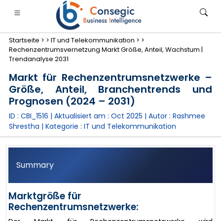
Startseite >
>
IT und Telekommunikation >
>
Rechenzentrumsvernetzung Markt Größe, Anteil, Wachstum |
Trendanalyse 2031
Markt für Rechenzentrumsnetzwerke –
Größe, Anteil, Branchentrends und
anken, Finanzdienstleistungen und Versicherungen
• Konsumgüter
• Energie und Strom
• Lebensmitt
Prognosen (2024 – 2031)
ID : CBI_1516 | Aktualisiert am :
Oct 2025
| Autor :
Rashmee
gs
• Fallstudien
Shrestha
| Kategorie :
IT und Telekommunikation
Summary
Marktgröße für
Rechenzentrumsnetzwerke: