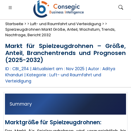
Startseite >
>
Luft- und Raumfahrt und Verteidigung >
>
Spielzeugdrohnen Markt Größe, Anteil, Wachstum, Trends,
Nachfrage, Bericht 2032
Markt für Spielzeugdrohnen – Größe,
Anteil, Branchentrends und Prognosen
anken, Finanzdienstleistungen und Versicherungen
• Konsumgüter
• Energie und Strom
• Lebensmitt
(2025-2032)
ID : CBI_2114 | Aktualisiert am :
Nov 2025
| Autor :
Aditya
gs
• Fallstudien
Khanduri
| Kategorie :
Luft- und Raumfahrt und
Verteidigung
Summary
Marktgröße für Spielzeugdrohnen: