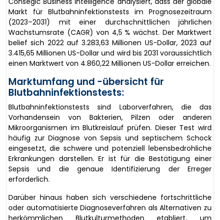
Consegic Business Intelligence analysiert, dass der globale
Markt für Blutbahninfektionstests im Prognosezeitraum
(2023–2031) mit einer durchschnittlichen jährlichen
Wachstumsrate (CAGR) von 4,5 % wächst. Der Marktwert
belief sich 2022 auf 3.283,63 Millionen US-Dollar, 2023 auf
3.415,65 Millionen US-Dollar und wird bis 2031 voraussichtlich
einen Marktwert von 4.860,22 Millionen US-Dollar erreichen.
Marktumfang und -übersicht für
Blutbahninfektionstests:
Blutbahninfektionstests sind Laborverfahren, die das
Vorhandensein von Bakterien, Pilzen oder anderen
Mikroorganismen im Blutkreislauf prüfen. Dieser Test wird
häufig zur Diagnose von Sepsis und septischem Schock
eingesetzt, die schwere und potenziell lebensbedrohliche
Erkrankungen darstellen. Er ist für die Bestätigung einer
Sepsis und die genaue Identifizierung der Erreger
erforderlich.
Darüber hinaus haben sich verschiedene fortschrittliche
oder automatisierte Diagnoseverfahren als Alternativen zu
herkömmlichen Blutkulturmethoden etabliert, um