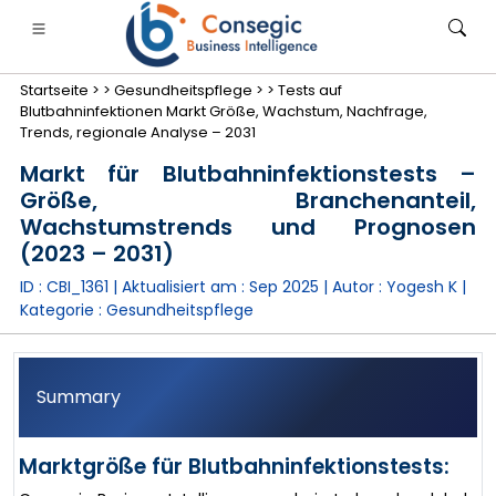
Startseite >
>
Gesundheitspflege >
>
Tests auf
Blutbahninfektionen Markt Größe, Wachstum, Nachfrage,
Trends, regionale Analyse – 2031
Markt für Blutbahninfektionstests –
Größe, Branchenanteil,
anken, Finanzdienstleistungen und Versicherungen
• Konsumgüter
• Energie und Strom
• Lebensmitt
Wachstumstrends und Prognosen
(2023 – 2031)
gs
• Fallstudien
ID : CBI_1361 | Aktualisiert am :
Sep 2025
| Autor :
Yogesh K
|
Kategorie :
Gesundheitspflege
Summary
Marktgröße für Blutbahninfektionstests: