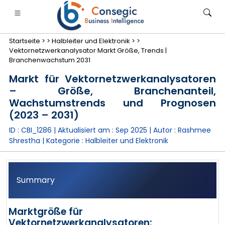
Startseite >
>
Halbleiter und Elektronik >
>
Vektornetzwerkanalysator Markt Größe, Trends |
Branchenwachstum 2031
Markt für Vektornetzwerkanalysatoren
– Größe, Branchenanteil,
anken, Finanzdienstleistungen und Versicherungen
• Konsumgüter
• Energie und Strom
• Lebensmitt
Wachstumstrends und Prognosen
(2023 – 2031)
gs
• Fallstudien
ID : CBI_1286 | Aktualisiert am :
Sep 2025
| Autor :
Rashmee
Shrestha
| Kategorie :
Halbleiter und Elektronik
Summary
Marktgröße für
Vektornetzwerkanalysatoren: