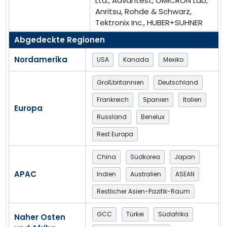
Ltd., Advantest, OMICRON Lab,
Anritsu, Rohde & Schwarz,
Tektronix Inc., HUBER+SUHNER
Abgedeckte Regionen
Nordamerika
USA
Kanada
Mexiko
Großbritannien
Deutschland
Frankreich
Spanien
Italien
Europa
Russland
Benelux
Rest Europa
China
Südkorea
Japan
APAC
Indien
Australien
ASEAN
Restlicher Asien-Pazifik-Raum
GCC
Türkei
Südafrika
Naher Osten