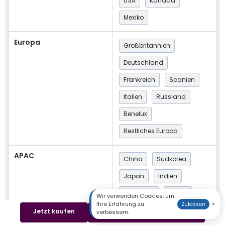
USA
Kanada
Mexiko
Europa
Großbritannien
Deutschland
Frankreich
Spanien
Italien
Russland
Benelux
Restliches Europa
APAC
China
Südkorea
Japan
Indien
Australien
ASEAN
Wir verwenden Cookies, um
Ihre Erfahrung zu
×
Zulassen
Restlicher Asien-Pazifik-
Jetzt kaufen
Beispiel herunterladen
verbessern.
Raum