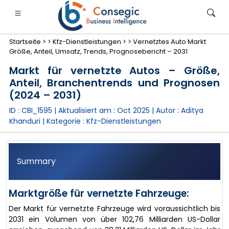
Startseite >
>
Kfz-Dienstleistungen >
>
Vernetztes Auto Markt
Größe, Anteil, Umsatz, Trends, Prognosebericht – 2031
Markt für vernetzte Autos – Größe,
Anteil, Branchentrends und Prognosen
(2024 – 2031)
anken, Finanzdienstleistungen und Versicherungen
• Konsumgüter
• Energie und Strom
• Lebensmitt
ID : CBI_1595 | Aktualisiert am :
Oct 2025
| Autor :
Aditya
Khanduri
| Kategorie :
Kfz-Dienstleistungen
gs
• Fallstudien
Summary
Marktgröße für vernetzte Fahrzeuge:
Der Markt für vernetzte Fahrzeuge wird voraussichtlich bis
2031 ein Volumen von über 102,76 Milliarden US-Dollar