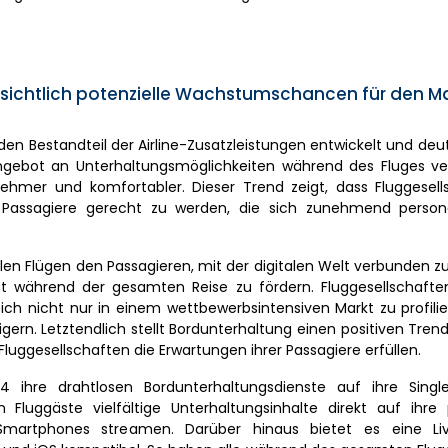
sichtlich potenzielle Wachstumschancen für den Ma
den Bestandteil der Airline-Zusatzleistungen entwickelt und deu
 Angebot an Unterhaltungsmöglichkeiten während des Fluges ve
hmer und komfortabler. Dieser Trend zeigt, dass Fluggesell
 Passagiere gerecht zu werden, die sich zunehmend persona
len Flügen den Passagieren, mit der digitalen Welt verbunden z
t während der gesamten Reise zu fördern. Fluggesellschaften
sich nicht nur in einem wettbewerbsintensiven Markt zu profili
igern. Letztendlich stellt Bordunterhaltung einen positiven Trend
Fluggesellschaften die Erwartungen ihrer Passagiere erfüllen.
hre drahtlosen Bordunterhaltungsdienste auf ihre Single-
luggäste vielfältige Unterhaltungsinhalte direkt auf ihre 
Smartphones streamen. Darüber hinaus bietet es eine Liv