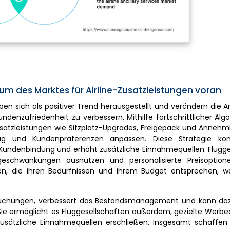
m des Marktes für Airline-Zusatzleistungen voran
ben sich als positiver Trend herausgestellt und verändern die A
ndenzufriedenheit zu verbessern. Mithilfe fortschrittlicher Al
usatzleistungen wie Sitzplatz-Upgrades, Freigepäck und Annehm
ug und Kundenpräferenzen anpassen. Diese Strategie k
e Kundenbindung und erhöht zusätzliche Einnahmequellen. Flugg
schwankungen ausnutzen und personalisierte Preisoptione
ählen, die ihren Bedürfnissen und ihrem Budget entsprechen, 
hbuchungen, verbessert das Bestandsmanagement und kann daz
e ermöglicht es Fluggesellschaften außerdem, gezielte Werbe
zusätzliche Einnahmequellen erschließen. Insgesamt schaffe