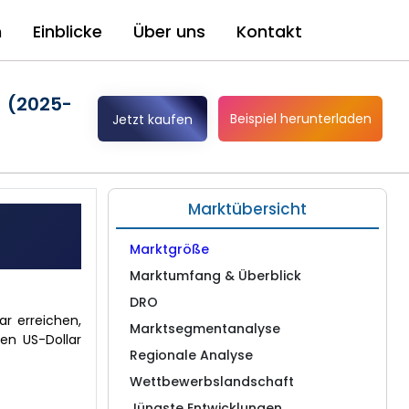
n
Einblicke
Über uns
Kontakt
n (2025-
Beispiel herunterladen
Jetzt kaufen
Marktübersicht
Marktgröße
Marktumfang & Überblick
DRO
ar erreichen,
Marktsegmentanalyse
en US-Dollar
Regionale Analyse
Wettbewerbslandschaft
Jüngste Entwicklungen