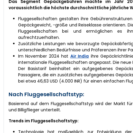
Das Segment Gepäckgebühren machte im Jahr 202
voraussichtlich die höchste durchschnittliche jährlich
Fluggesellschaften gestalten ihre Gebührenstrukturen 
Gepäckgewicht, -größe und Reiseklasse orientieren. 
Fluggesellschaften bei und ermöglichen es ihn
aufrechtzuerhalten.
Zusätzliche Leistungen wie bevorzugte Gepäckabferti
unterschiedlichen Bedürfnisse und Präferenzen ihrer P
Im November 2024 hat
Air India
ihre Gepäckrichtlin
internationale Fluggesellschaften angepasst. Die neue 
Der Basistarif beinhaltet ein aufgegebenes Gepäcks
Passagiere, die ein zusätzliches aufgegebenes Gepäcks
bei etwa 46,63 USD (4.000 INR) für einen einfachen Flug
Nach Fluggesellschaftstyp:
Basierend auf dem Fluggesellschaftstyp wird der Markt für
und Billigflieger unterteilt.
Trends im Fluggesellschaftstyp:
Technologie hat maßgeblich zur Entwicklung der