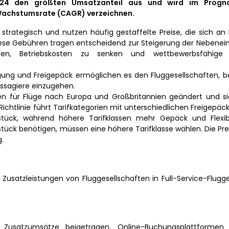
4 den größten Umsatzanteil aus und wird im Progno
e Wachstumsrate (CAGR) verzeichnen.
strategisch und nutzen häufig gestaffelte Preise, die sich an
Diese Gebühren tragen entscheidend zur Steigerung der Nebene
en, Betriebskosten zu senken und wettbewerbsfähige T
gung und Freigepäck ermöglichen es den Fluggesellschaften, be
assagiere einzugehen.
ien für Flüge nach Europa und Großbritannien geändert und s
Richtlinie führt Tarifkategorien mit unterschiedlichen Freigepä
tück, während höhere Tarifklassen mehr Gepäck und Flexibil
tück benötigen, müssen eine höhere Tarifklasse wählen. Die Pr
.
 Zusatzleistungen von Fluggesellschaften in Full-Service-Flugg
 Zusatzumsätze beigetragen. Online-Buchungsplattformen