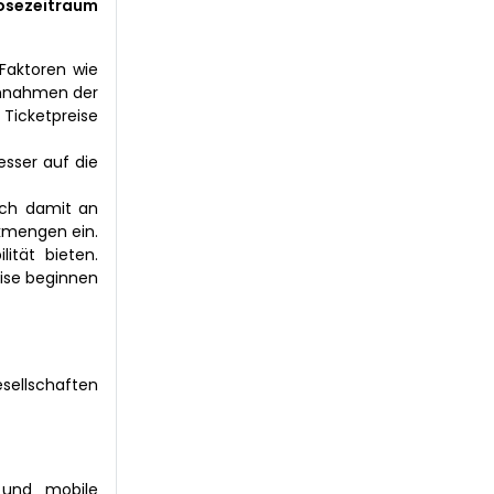
sezeitraum
 Faktoren wie
innahmen der
icketpreise
sser auf die
ich damit an
ckmengen ein.
ität bieten.
eise beginnen
esellschaften
 und mobile