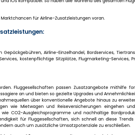
id und iOS kompatibel. So haben alle während des gesamten Flu
e Marktchancen für Airline-Zusatzleistungen voran.
satzleistungen:
n Gepäckgebühren, Airline-Einzelhandel, Bordservices, Tiertrans
ervices, kostenpflichtige Sitzplätze, Flugmarketing-Services, 
den. Fluggesellschaften passen Zusatzangebote mithilfe forts
Passagiere an und bieten so gezielte Upgrades und Annehmlichkei
innahmequellen über konventionelle Angebote hinaus zu erweite
tungen wie Mietwagen und Reiseversicherungen eingehen und 
 wie CO2-Ausgleichsprogramme und nachhaltige Bordproduk
ndigkeit für Fluggesellschaften, sich schnell an diese Trend
sondern auch um zusätzliche Umsatzpotenziale zu erschließen.