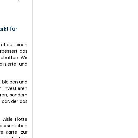
rkt für
tet auf einen
rbessert das
schaften Wir
lisierte und
u bleiben und
 investieren
eren, sondern
 dar, der das
Aisle-Flotte
persönlichen
e-Karte zur