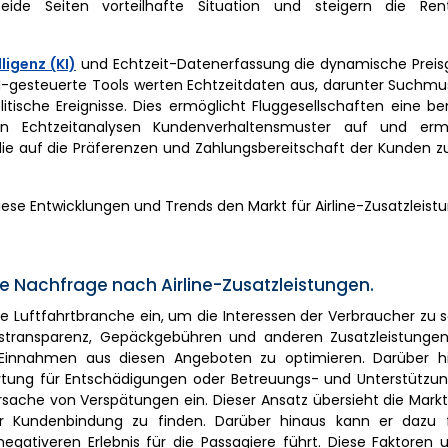
 beide Seiten vorteilhafte Situation und steigern die Rent
ligenz (KI)
und Echtzeit-Datenerfassung die dynamische Preisg
I-gesteuerte Tools werten Echtzeitdaten aus, darunter Suchmus
itische Ereignisse. Dies ermöglicht Fluggesellschaften eine b
en Echtzeitanalysen Kundenverhaltensmuster auf und erm
, die auf die Präferenzen und Zahlungsbereitschaft der Kunden 
diese Entwicklungen und Trends den Markt für Airline-Zusatzleist
e Nachfrage nach Airline-Zusatzleistungen.
ie Luftfahrtbranche ein, um die Interessen der Verbraucher zu
eistransparenz, Gepäckgebühren und anderen Zusatzleistunge
re Einnahmen aus diesen Angeboten zu optimieren. Darüber 
twortung für Entschädigungen oder Betreuungs- und Unterstützu
Ursache von Verspätungen ein. Dieser Ansatz übersieht die Mark
ur Kundenbindung zu finden. Darüber hinaus kann er dazu 
egativeren Erlebnis für die Passagiere führt. Diese Faktoren