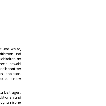
rt und Weise,
gorithmen und
lichkeiten an
ommt sowohl
esellschaften
n anbieten.
was zu einem
u beitragen,
aktionen und
n dynamische