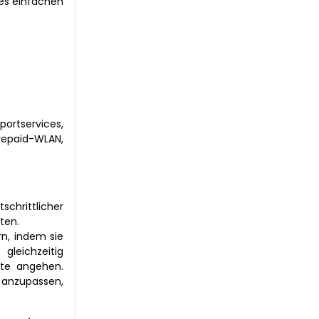
ges einfachen
portservices,
Prepaid-WLAN,
chrittlicher
ten.
rn, indem sie
gleichzeitig
te angehen.
s anzupassen,