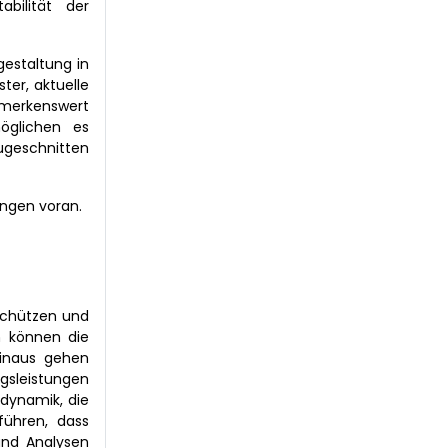
abilität der
estaltung in
ter, aktuelle
emerkenswert
öglichen es
zugeschnitten
ungen voran.
 schützen und
n können die
hinaus gehen
ngsleistungen
tdynamik, die
führen, dass
 und Analysen