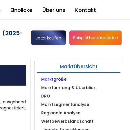
n
Einblicke
Über uns
Kontakt
 (2025-
Beispiel herunterladen
Jetzt kaufen
Marktübersicht
Marktgröße
Marktumfang & Überblick
DRO
en, ausgehend
Marktsegmentanalyse
ognostiziert,
Regionale Analyse
Wettbewerbslandschaft
Jüngste Entwicklungen