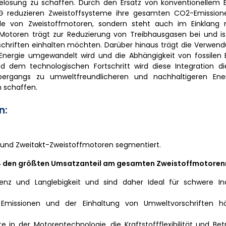
rgielösung zu schaffen. Durch den Ersatz von konventionellem
NG reduzieren Zweistoffsysteme ihre gesamten CO2-Emissione
ile von Zweistoffmotoren, sondern steht auch im Einklang 
 Motoren trägt zur Reduzierung von Treibhausgasen bei und is
orschriften einhalten möchten. Darüber hinaus trägt die Verwe
in Energie umgewandelt wird und die Abhängigkeit von fossilen
nd dem technologischen Fortschritt wird diese Integration d
bergangs zu umweltfreundlicheren und nachhaltigeren Ene
 schaffen.
n:
n und Zweitakt-Zweistoffmotoren segmentiert.
4 den größten Umsatzanteil am gesamten Zweistoffmotoren
zienz und Langlebigkeit und sind daher Ideal für schwere In
Emissionen und der Einhaltung von Umweltvorschriften hä
in der Motorentechnologie, die Kraftstoffflexibilität und Betr