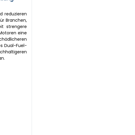
nd reduzieren
für Branchen,
it strengere
 Motoren eine
schädlicheren
es Dual-Fuel-
achhaltigeren
an.