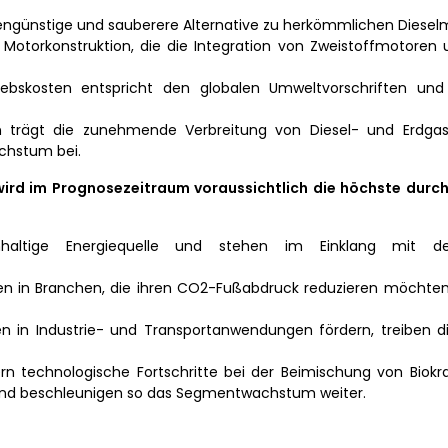
engünstige und sauberere Alternative zu herkömmlichen Diesel
 Motorkonstruktion, die die Integration von Zweistoffmotoren 
ebskosten entspricht den globalen Umweltvorschriften und
n trägt die zunehmende Verbreitung von Diesel- und Erdg
chstum bei.
rd im Prognosezeitraum voraussichtlich die höchste durch
hhaltige Energiequelle und stehen im Einklang mit d
fen in Branchen, die ihren CO2-Fußabdruck reduzieren möchten,
ffen in Industrie- und Transportanwendungen fördern, treiben 
rn technologische Fortschritte bei der Beimischung von Biokra
h und beschleunigen so das Segmentwachstum weiter.