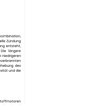
kombination,
nelle Zündung
ng entsteht,
Die längere
i niedrigeren
nverbrannten
Behebung des
xität und die
stoffmotoren