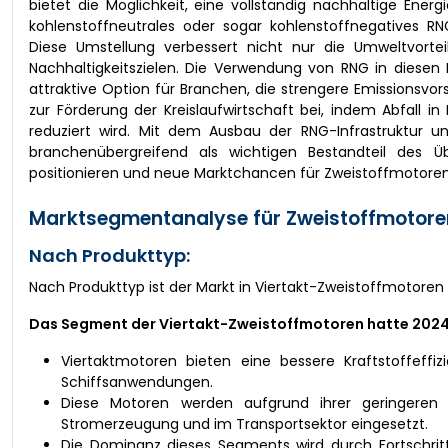
bietet die Möglichkeit, eine vollständig nachhaltige Ene
kohlenstoffneutrales oder sogar kohlenstoffnegatives R
Diese Umstellung verbessert nicht nur die Umweltvorte
Nachhaltigkeitszielen. Die Verwendung von RNG in diesen
attraktive Option für Branchen, die strengere Emissionsv
zur Förderung der Kreislaufwirtschaft bei, indem Abfall 
reduziert wird. Mit dem Ausbau der RNG-Infrastruktur u
branchenübergreifend als wichtigen Bestandteil des Ü
positionieren und neue Marktchancen für Zweistoffmotoren
Marktsegmentanalyse für Zweistoffmotore
Nach Produkttyp:
Nach Produkttyp ist der Markt in Viertakt-Zweistoffmotore
Das Segment der Viertakt-Zweistoffmotoren hatte 202
Viertaktmotoren bieten eine bessere Kraftstoffeffi
Schiffsanwendungen.
Diese Motoren werden aufgrund ihrer geringeren 
Stromerzeugung und im Transportsektor eingesetzt.
Die Dominanz dieses Segments wird durch Fortschritte 