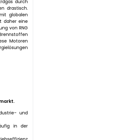
 Erdgas durch
n drastisch.
mit globalen
t daher eine
ndung von RNG
 Brennstoffen
iese Motoren
rgielösungen
markt.
dustrie- und
ufig in der
iebseffizienz