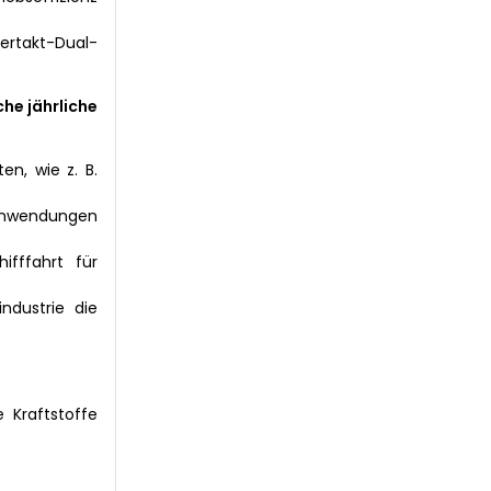
iertakt-Dual-
he jährliche
n, wie z. B.
 Anwendungen
fffahrt für
ndustrie die
 Kraftstoffe