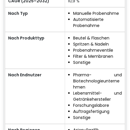
CAGR (2025–2032)
10,9 %
Nach Typ
Manuelle Probenahme
Automatisierte
Probenahme
Nach Produkttyp
Beutel & Flaschen
Spritzen & Nadeln
Probenahmeventile
Filter & Membranen
Sonstige
Nach Endnutzer
Pharma- und
Biotechnologieunterne
hmen
Lebensmittel- und
Getränkehersteller
Forschungslabore
Auftragsfertigung
Sonstige
Nach Regionen
Asien-Pazifik