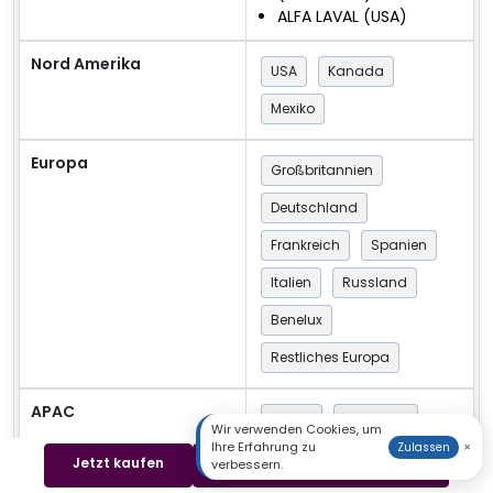
ALFA LAVAL (USA)
Nord Amerika
USA
Kanada
Mexiko
Europa
Großbritannien
Deutschland
Frankreich
Spanien
Italien
Russland
Benelux
Restliches Europa
APAC
China
Südkorea
Wir verwenden Cookies, um
Ihre Erfahrung zu
×
Zulassen
Japan
Indien
Jetzt kaufen
Beispiel herunterladen
verbessern.