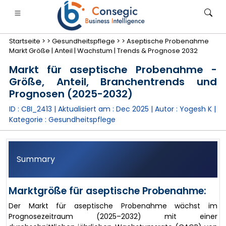
Startseite >
>
Gesundheitspflege >
>
Aseptische Probenahme
Markt Größe | Anteil | Wachstum | Trends & Prognose 2032
Markt für aseptische Probenahme -
Größe, Anteil, Branchentrends und
Prognosen (2025-2032)
anken, Finanzdienstleistungen und Versicherungen
• Konsumgüter
• Energie und Strom
• Lebensmitt
ID : CBI_2413 | Aktualisiert am :
Dec 2025
| Autor :
Yogesh K
|
Kategorie :
Gesundheitspflege
gs
• Fallstudien
Summary
Marktgröße für aseptische Probenahme:
Der Markt für aseptische Probenahme wächst im
Prognosezeitraum (2025–2032) mit einer