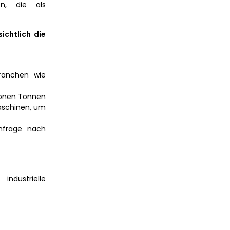
n, die als
chtlich die
Branchen wie
lionen Tonnen
aschinen, um
hfrage nach
ndustrielle