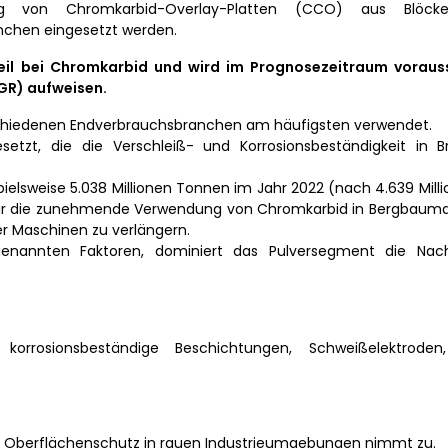
g von Chromkarbid-Overlay-Platten (CCO) aus Blöcke
nchen eingesetzt werden.
l bei Chromkarbid und wird im Prognosezeitraum voraussi
GR) aufweisen.
verschiedenen Endverbrauchsbranchen am häufigsten verwendet.
setzt, die die Verschleiß- und Korrosionsbeständigkeit in 
spielsweise 5.038 Millionen Tonnen im Jahr 2022 (nach 4.639 Mil
um für die zunehmende Verwendung von Chromkarbid in Bergbaum
er Maschinen zu verlängern.
genannten Faktoren, dominiert das Pulversegment die Nac
rosionsbeständige Beschichtungen, Schweißelektroden, i
m Oberflächenschutz in rauen Industrieumgebungen nimmt zu.