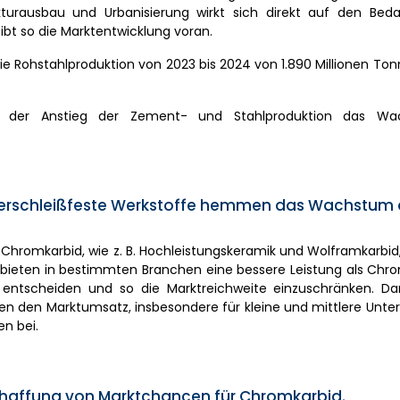
turausbau und Urbanisierung wirkt sich direkt auf den Beda
bt so die Marktentwicklung voran.
ie Rohstahlproduktion von 2023 bis 2024 von 1.890 Millionen Ton
t der Anstieg der Zement- und Stahlproduktion das W
 verschleißfeste Werkstoffe hemmen das Wachstum
Chromkarbid, wie z. B. Hochleistungskeramik und Wolframkarbid, 
 bieten in bestimmten Branchen eine bessere Leistung als Chr
zu entscheiden und so die Marktreichweite einzuschränken. Da
ten den Marktumsatz, insbesondere für kleine und mittlere Unt
n bei.
Schaffung von Marktchancen für Chromkarbid.