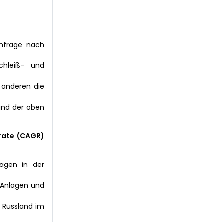
chfrage nach
chleiß- und
 anderen die
und der oben
rate (CAGR)
lagen in der
r Anlagen und
 Russland im