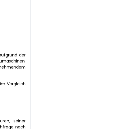
aufgrund der
baumaschinen,
 zunehmendem
 im Vergleich
ren, seiner
chfrage nach