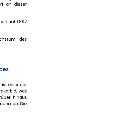
rf an dieser
nen auf 1.892
achstum des
 des
ist einer der
omkarbid, was
rüber hinaus
ernehmen. Die