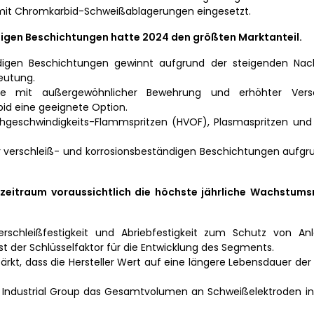
 mit Chromkarbid-Schweißablagerungen eingesetzt.
igen Beschichtungen hatte 2024 den größten Marktanteil.
digen Beschichtungen gewinnt aufgrund der steigenden Na
eutung.
e mit außergewöhnlicher Bewehrung und erhöhter Vers
bid eine geeignete Option.
chgeschwindigkeits-Flammspritzen (HVOF), Plasmaspritzen und
r verschleiß- und korrosionsbeständigen Beschichtungen aufgr
eitraum voraussichtlich die höchste jährliche Wachstums
chleißfestigkeit und Abriebfestigkeit zum Schutz von An
ist der Schlüsselfaktor für die Entwicklung des Segments.
ärkt, dass die Hersteller Wert auf eine längere Lebensdauer de
US Industrial Group das Gesamtvolumen an Schweißelektroden in