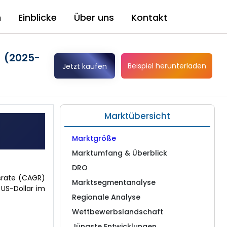
n
Einblicke
Über uns
Kontakt
 (2025-
Beispiel herunterladen
Jetzt kaufen
Marktübersicht
Marktgröße
Marktumfang & Überblick
DRO
srate (CAGR)
Marktsegmentanalyse
 US-Dollar im
Regionale Analyse
Wettbewerbslandschaft
Jüngste Entwicklungen