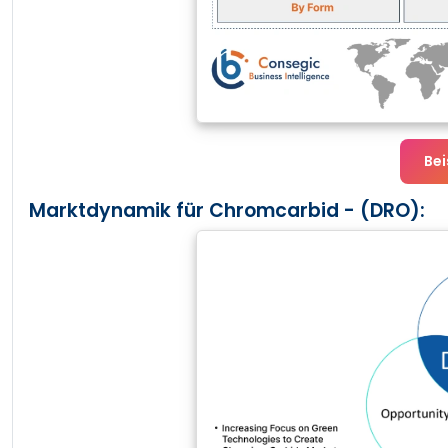
Bei
Marktdynamik für Chromcarbid - (DRO):