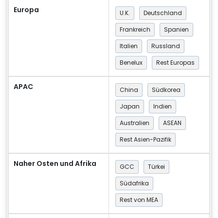
Europa
U.K.
Deutschland
Frankreich
Spanien
Italien
Russland
Benelux
Rest Europas
APAC
China
Südkorea
Japan
Indien
Australien
ASEAN
Rest Asien-Pazifik
Naher Osten und Afrika
GCC
Türkei
Südafrika
Rest von MEA