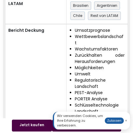
LATAM
Brasilien
Argentinien
Chile
Rest von LATAM
Bericht Deckung
Umsatzprognose
Wettbewerbslandschaf
t
Wachstumsfaktoren
Zurückhalten oder
Herausforderungen
Möglichkeiten
Umwelt
Regulatorische
Landschaft
PEST-Analyse
PORTER Analyse
Schlüsseltechnologie
Landschaft
Wir verwenden Cookies, um
Analyse der
Ihre Erfahrung zu
×
Zulassen
Wertschöpfungskette
Jetzt kaufen
Beispiel herunterladen
verbessern.
Kostenanalyse