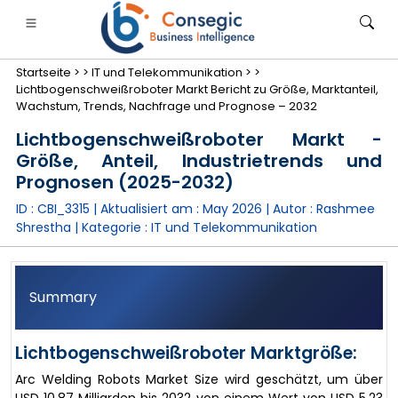
Startseite >
>
IT und Telekommunikation >
>
Lichtbogenschweißroboter Markt Bericht zu Größe, Marktanteil,
Wachstum, Trends, Nachfrage und Prognose – 2032
Lichtbogenschweißroboter Markt -
Größe, Anteil, Industrietrends und
anken, Finanzdienstleistungen und Versicherungen
• Konsumgüter
• Energie und Strom
• Lebensmitt
Prognosen (2025-2032)
ID : CBI_3315 | Aktualisiert am :
May 2026
| Autor :
Rashmee
gs
• Fallstudien
Shrestha
| Kategorie :
IT und Telekommunikation
Summary
Lichtbogenschweißroboter Marktgröße:
Arc Welding Robots Market Size wird geschätzt, um über