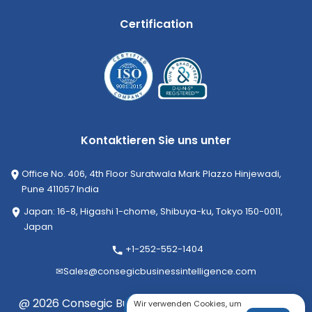
Certification
Kontaktieren Sie uns unter
Office No. 406, 4th Floor Suratwala Mark Plazzo Hinjewadi,
Pune 411057 India
Japan: 16-8, Higashi 1-chome, Shibuya-ku, Tokyo 150-0011,
Japan
+1-252-552-1404
✉
Sales@consegicbusinessintelligence.com
@ 2026 Consegic Business Intelligence Pvt Ltd. Alle
Wir verwenden Cookies, um