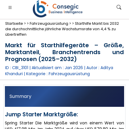
Startseite >
>
Fahrzeugausrüstung >
>
Starthilfe Markt bis 2032
die durchschnittliche jährliche Wachstumsrate von 4,4 % zu
übertreffen
Markt für Starthilfegeräte – Größe,
Marktanteil, Branchentrends und
anken, Finanzdienstleistungen und Versicherungen
• Konsumgüter
• Energie und Strom
• Lebensmitt
Prognosen (2025–2032)
ID : CBI_3101 | Aktualisiert am :
Jan 2026
| Autor :
Aditya
gs
• Fallstudien
Khanduri
| Kategorie :
Fahrzeugausrüstung
Summary
Jump Starter Marktgröße:
Spring Starter Die Marktgröße wird von einem Wert von