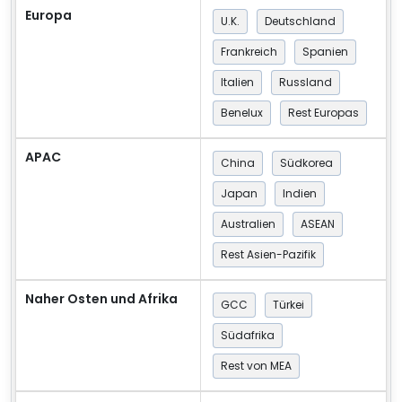
Europa
U.K.
Deutschland
Frankreich
Spanien
Italien
Russland
Benelux
Rest Europas
APAC
China
Südkorea
Japan
Indien
Australien
ASEAN
Rest Asien-Pazifik
Naher Osten und Afrika
GCC
Türkei
Südafrika
Rest von MEA