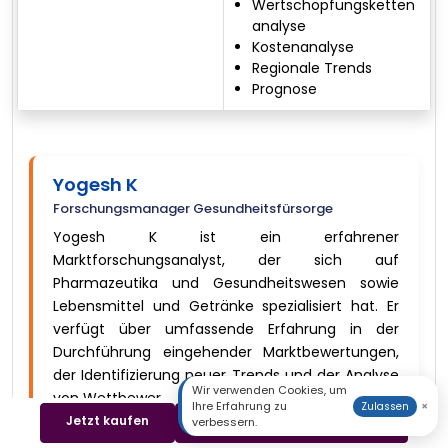
Wertschöpfungsketten
analyse
Kostenanalyse
Regionale Trends
Prognose
Yogesh K
Forschungsmanager Gesundheitsfürsorge
Yogesh K ist ein erfahrener
Marktforschungsanalyst, der sich auf
Pharmazeutika und Gesundheitswesen sowie
Lebensmittel und Getränke spezialisiert hat. Er
verfügt über umfassende Erfahrung in der
Durchführung eingehender Marktbewertungen,
der Identifizierung neuer Trends und der Analyse
Wir verwenden Cookies, um
von Wettbewer ...
Mehr anzeigen
Ihre Erfahrung zu
×
Zulassen
Jetzt kaufen
Beispiel herunterladen
verbessern.