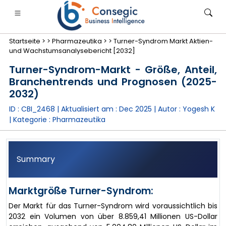
Startseite >
>
Pharmazeutika >
>
Turner-Syndrom Markt Aktien-
und Wachstumsanalysebericht [2032]
Turner-Syndrom-Markt - Größe, Anteil,
Branchentrends und Prognosen (2025-
2032)
anken, Finanzdienstleistungen und Versicherungen
• Konsumgüter
• Energie und Strom
• Lebensmitt
ID : CBI_2468 | Aktualisiert am :
Dec 2025
| Autor :
Yogesh K
| Kategorie :
Pharmazeutika
gs
• Fallstudien
Summary
Marktgröße Turner-Syndrom:
Der Markt für das Turner-Syndrom wird voraussichtlich bis
2032 ein Volumen von über 8.859,41 Millionen US-Dollar