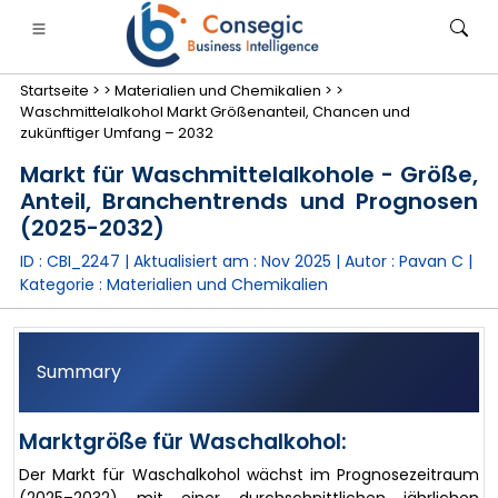
Startseite >
>
Materialien und Chemikalien >
>
Waschmittelalkohol Markt Größenanteil, Chancen und
zukünftiger Umfang – 2032
Markt für Waschmittelalkohole - Größe,
Anteil, Branchentrends und Prognosen
anken, Finanzdienstleistungen und Versicherungen
• Konsumgüter
• Energie und Strom
• Lebensmitt
(2025-2032)
ID : CBI_2247 | Aktualisiert am :
Nov 2025
| Autor :
Pavan C
|
gs
• Fallstudien
Kategorie :
Materialien und Chemikalien
Summary
Marktgröße für Waschalkohol:
Der Markt für Waschalkohol wächst im Prognosezeitraum