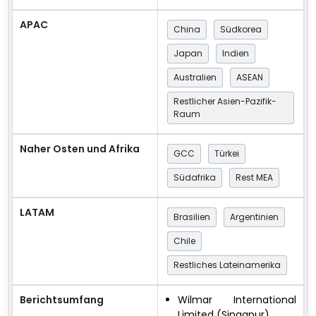
APAC
China
Südkorea
Japan
Indien
Australien
ASEAN
Restlicher Asien-Pazifik-
Raum
Naher Osten und Afrika
GCC
Türkei
Südafrika
Rest MEA
LATAM
Brasilien
Argentinien
Chile
Restliches Lateinamerika
Berichtsumfang
Wilmar International
Limited (Singapur)