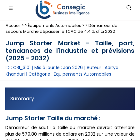
Accueil >
>
Équipements Automobiles >
>
Démarreur de
secours Marché dépasser le TCAC de 4,4 % d'ici 2032
Jump Starter Market - Taille, part,
tendances de l'industrie et prévisions
(2025 - 2032)
nimale
anque, services financiers et assurance
• Biens de consommation
• Énergie et électricité
• Alimentatio
ID : CBI_3101 | Mis à jour le :
Jan 2026
| Auteur :
Aditya
Khanduri
| Catégorie :
Équipements Automobiles
gs
• étude de cas
Summary
Jump Starter Taille du marché :
Démarreur de saut La taille du marché devrait atteindre
plus de 579,80 millions de dollars en 2032 sur une valeur de