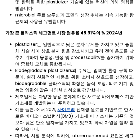
및 탄력을 위한 plasticizer 기술에 있는 혁신에 의해 영향을
받습니다.
microbial 무료 솔루션과 표면의 성장 추세는 지속 가능한 항
균제의 사용을 유발합니다.
가장 큰 플라스틱 세그먼트
시장 점유율
48.91%의 %
2024년
plasticizer는 일반적으로 낮은 분자 무게를 가지고 있고 중합
체 사슬 사이 상호 분자 힘을 감소시키고 유리 전이 온도를 낮
추기 위하여 융통성, 연성 및 processability를 증가하기 위하
여 중합체 모체로 통합됩니다.
Biodegradable plasticizers의 수요는 엄격한 환경 규칙 때
문에, 환경 친화적인 제품을 위한 소비자 선호도를 성장하고,
biodegradable 플라스틱의 확장은 음식 포장, 의료 기기 및
농업 영화와 같은 다양한 신청으로 팽창합니다.
제조업체는 다양한 응용 분야에 대한 새로운 바이오매스 기반
가소제를 개발하는 데 주력하고 있습니다.
예를 들면, 에서 2021,
사이트맵
신재생 원료를 기반으로 한 새
로운 바이오매스밸런싱(BMB) 가소제 이 가소제는 기존의 것
보다 낮은 탄소 발자국을 가지고 있으며 화석 자원을 절약 할
수 있습니다.
따라서, 시장 분석에 의하여, aforementioned 요인은 세그