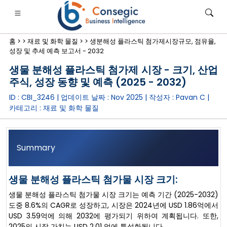
홈 >
>
재료 및 화학 물질 >
>
생분해성 플라스틱 첨가제시장규모, 점유율,
성장 및 추세 예측 보고서 - 2032
생물 분해성 플라스틱 첨가제 시장 - 크기, 산업
주식, 성장 동향 및 예측 (2025 - 2032)
ID : CBI_3246 | 업데이트 날짜 :
Nov 2025
| 작성자 :
Pavan C
|
은행·금융·보험
• 소비재
• 에너지 및 전력
• 식품 및 음료
카테고리 :
재료 및 화학 물질
로그
• 사례 연구
Summary
생물 분해성 플라스틱 첨가물 시장 크기:
생물 분해성 플라스틱 첨가물 시장 크기는 예측 기간 (2025-2032)
도중 8.6%의 CAGR로 성장하고, 시장은 2024년에 USD 1.86억에서
USD 3.59억에 의해 2032에 평가되기 위하여 계획됩니다. 또한,
2025의 시장 가치는 USD 2.01 억에 특성화됩니다.