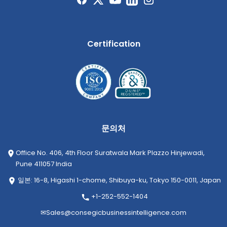
Certification
문의처
Office No. 406, 4th Floor Suratwala Mark Plazzo Hinjewadi,
Pune 411057 India
일본: 16-8, Higashi 1-chome, Shibuya-ku, Tokyo 150-0011, Japan
+1-252-552-1404
✉
Sales@consegicbusinessintelligence.com