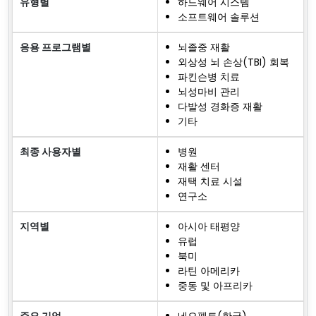
유형별
하드웨어 시스템
소프트웨어 솔루션
응용 프로그램별
뇌졸중 재활
외상성 뇌 손상(TBI) 회복
파킨슨병 치료
뇌성마비 관리
다발성 경화증 재활
기타
최종 사용자별
병원
재활 센터
재택 치료 시설
연구소
지역별
아시아 태평양
유럽
북미
라틴 아메리카
중동 및 아프리카
주요 기업
네오펙트(한국)