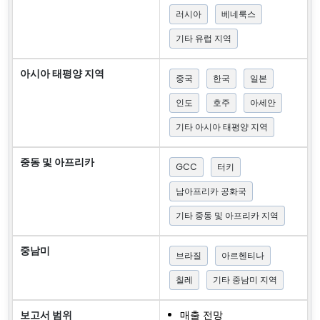
러시아
베네룩스
기타 유럽 지역
아시아 태평양 지역
중국
한국
일본
인도
호주
아세안
기타 아시아 태평양 지역
중동 및 아프리카
GCC
터키
남아프리카 공화국
기타 중동 및 아프리카 지역
중남미
브라질
아르헨티나
칠레
기타 중남미 지역
보고서 범위
매출 전망