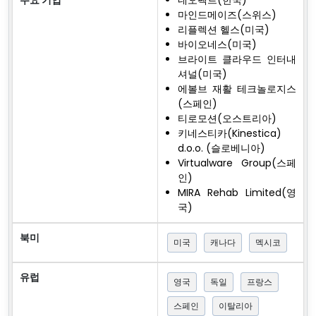
마인드메이즈(스위스)
리플렉션 헬스(미국)
바이오네스(미국)
브라이트 클라우드 인터내
셔널(미국)
에볼브 재활 테크놀로지스
(스페인)
티로모션(오스트리아)
키네스티카(Kinestica)
d.o.o. (슬로베니아)
Virtualware Group(스페
인)
MIRA Rehab Limited(영
국)
북미
미국
캐나다
멕시코
유럽
영국
독일
프랑스
스페인
이탈리아