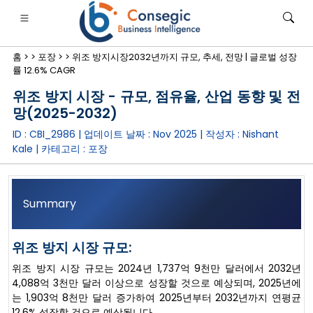
홈 >
>
포장 >
>
위조 방지시장2032년까지 규모, 추세, 전망 | 글로벌 성장
률 12.6% CAGR
위조 방지 시장 - 규모, 점유율, 산업 동향 및 전
망(2025-2032)
ID : CBI_2986 | 업데이트 날짜 :
Nov 2025
| 작성자 :
Nishant
은행·금융·보험
• 소비재
• 에너지 및 전력
• 식품 및 음료
Kale
| 카테고리 :
포장
로그
• 사례 연구
Summary
위조 방지 시장 규모:
위조 방지 시장 규모는 2024년 1,737억 9천만 달러에서 2032년
4,088억 3천만 달러 이상으로 성장할 것으로 예상되며, 2025년에
는 1,903억 8천만 달러 증가하여 2025년부터 2032년까지 연평균
12.6% 성장할 것으로 예상됩니다.