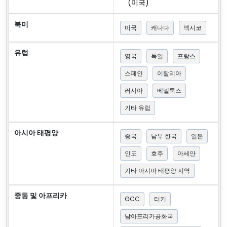
(미국)
북미
미국
캐나다
멕시코
유럽
영국
독일
프랑스
스페인
이탈리아
러시아
베넬룩스
기타 유럽
아시아 태평양
중국
남부 한국
일본
인도
호주
아세안
기타 아시아 태평양 지역
중동 및 아프리카
GCC
터키
남아프리카공화국