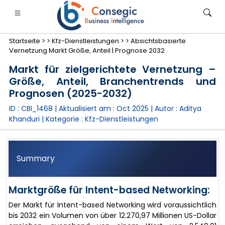
Startseite >
>
Kfz-Dienstleistungen >
>
Absichtsbasierte
Vernetzung Markt Größe, Anteil | Prognose 2032
Markt für zielgerichtete Vernetzung –
Größe, Anteil, Branchentrends und
Prognosen (2025-2032)
anken, Finanzdienstleistungen und Versicherungen
• Konsumgüter
• Energie und Strom
• Lebensmitt
ID : CBI_1468 | Aktualisiert am :
Oct 2025
| Autor :
Aditya
Khanduri
| Kategorie :
Kfz-Dienstleistungen
gs
• Fallstudien
Summary
Marktgröße für Intent-based Networking:
Der Markt für Intent-based Networking wird voraussichtlich
bis 2032 ein Volumen von über 12.270,97 Millionen US-Dollar