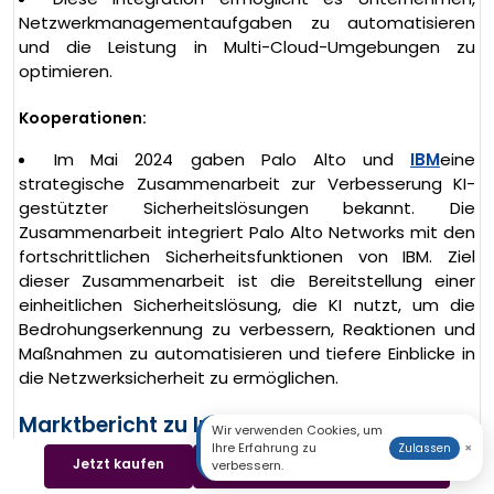
Netzwerkmanagementaufgaben zu automatisieren
und die Leistung in Multi-Cloud-Umgebungen zu
optimieren.
Kooperationen:
Im Mai 2024 gaben Palo Alto und
IBM
eine
strategische Zusammenarbeit zur Verbesserung KI-
gestützter Sicherheitslösungen bekannt. Die
Zusammenarbeit integriert Palo Alto Networks mit den
fortschrittlichen Sicherheitsfunktionen von IBM. Ziel
dieser Zusammenarbeit ist die Bereitstellung einer
einheitlichen Sicherheitslösung, die KI nutzt, um die
Bedrohungserkennung zu verbessern, Reaktionen und
Maßnahmen zu automatisieren und tiefere Einblicke in
die Netzwerksicherheit zu ermöglichen.
Marktbericht zu Intent-based Networking:
Wir verwenden Cookies, um
Ihre Erfahrung zu
×
Zulassen
Jetzt kaufen
Beispiel herunterladen
verbessern.
Berichtsatt
Berichtsdetails
ribute