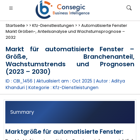
Startseite >
>
Kfz-Dienstleistungen >
>
Automatisierte Fenster
Markt Größen-, Anteilsanalyse und Wachstumsprognose –
2032
Markt für automatisierte Fenster –
Größe, Branchenanteil,
anken, Finanzdienstleistungen und Versicherungen
• Konsumgüter
• Energie und Strom
• Lebensmitt
Wachstumstrends und Prognosen
(2023 – 2030)
gs
• Fallstudien
ID : CBI_1456 | Aktualisiert am :
Oct 2025
| Autor :
Aditya
Khanduri
| Kategorie :
Kfz-Dienstleistungen
Summary
Marktgröße für automatisierte Fenster: